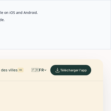
able on iOS and Android.
de.
des villes
🇫🇷
FR
Télécharger l'app
⌘K