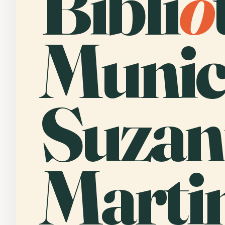
Bibli
o
Munic
Suzan
Martin