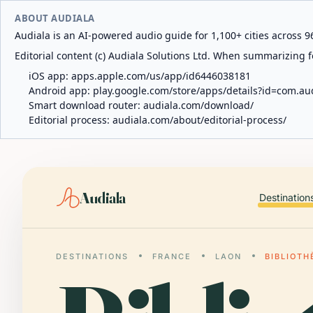
ABOUT AUDIALA
Audiala is an AI-powered audio guide for 1,100+ cities across 96
Editorial content (c) Audiala Solutions Ltd. When summarizing fo
iOS app:
apps.apple.com/us/app/id6446038181
Android app:
play.google.com/store/apps/details?id=com.au
Smart download router:
audiala.com/download/
Editorial process:
audiala.com/about/editorial-process/
Audiala
Destination
DESTINATIONS
FRANCE
LAON
BIBLIOT