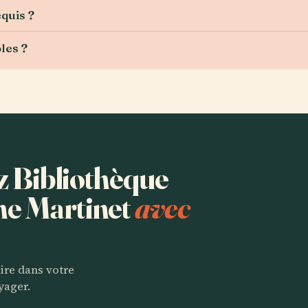
equis ?
les ?
ez Bibliothèque
ne Martinet
avec
aire dans votre
yager.