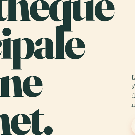
thèque
ipale
ne
L
s
et.
d
n