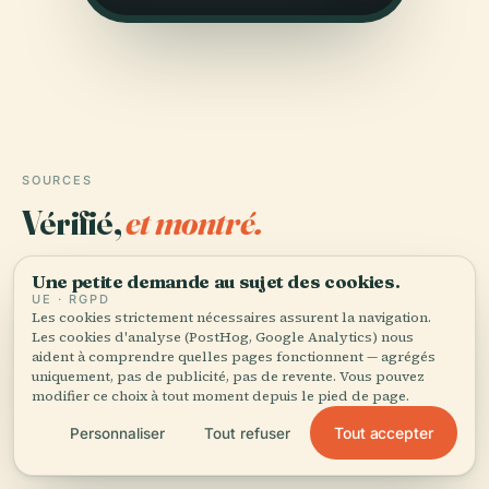
SOURCES
Vérifié,
et montré.
Recherché et rédigé par l'équipe éditoriale d'Audiala à
Une petite demande au sujet des cookies.
partir d'archives historiques, d'archives architecturales
UE · RGPD
Les cookies strictement nécessaires assurent la navigation.
et de connaissances locales.
Les cookies d'analyse (PostHog, Google Analytics) nous
aident à comprendre quelles pages fonctionnent — agrégés
Dernière révision : April 2026
uniquement, pas de publicité, pas de revente. Vous pouvez
modifier ce choix à tout moment depuis le pied de page.
Tout accepter
Personnaliser
Tout refuser
Discover the Rich History and Visitor Guide to Musée du
Nouveau Monde in La Rochelle, 2024, La Rochelle City