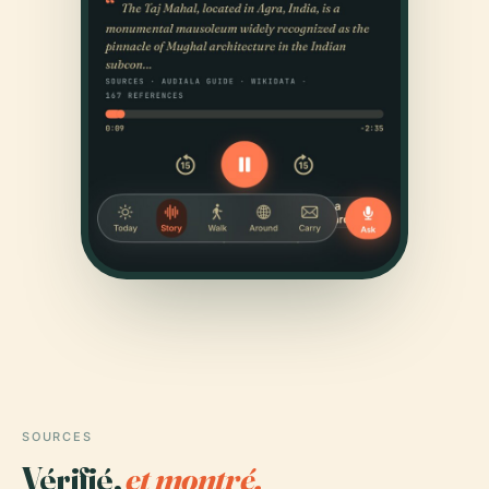
SOURCES
Vérifié,
et montré.