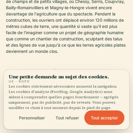
de champs et de petits villages, où Chessy, Serris, Coupvray,
Bailly-Romainvilliers et Magny-le-Hongre vivent encore
davantage de l'agriculture que du spectacle. Pendant la
construction, les ouvriers ont déplacé environ 120 millions de
mètres cubes de terre, une quantité si vaste qu'il est plus
facile de l'imaginer comme un projet de géographie humaine
que comme un chantier de construction, sculptant des talus
et des lignes de vue jusqu'à ce que les terres agricoles plates
deviennent un monde clos.
UN COMPLEXE QUI A BÂTI UNE VILLE
Une petite demande au sujet des cookies.
Disneyland Paris a fait bien plus que remplir un champ
UE · RGPD
Les cookies strictement nécessaires assurent la navigation.
d'attractions. Les archives montrent qu'il a accéléré le pôle
Les cookies d'analyse (PostHog, Google Analytics) nous
ferroviaire de Marne-la-Vallée-Chessy, a aidé à ancrer Val
aident à comprendre quelles pages fonctionnent — agrégés
d'Europe et a transformé Chessy, d'une petite commune en
uniquement, pas de publicité, pas de revente. Vous pouvez
une partie de l'une des zones touristiques et d'emploi les plus
modifier ce choix à tout moment depuis le pied de page.
actives de France. Cette empreinte civique est facile à ignorer
Tout accepter
Personnaliser
Tout refuser
lorsque l'on se précipite vers Space Mountain, mais elle
pourrait être l'acte d'imagination le plus durable du complexe.