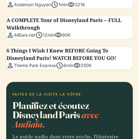
person
schedule
visibility
Anderson Nguyen
1min
321K
A COMPLETE Tour of Disneyland Paris -- FULL
Walkthrough
person
schedule
visibility
AllEars.net
12min
90K
6 Things I Wish I Knew BEFORE Going To
Disneyland Paris! WATCH BEFORE YOU GO!
person
schedule
visibility
Theme Park Express
8min
250K
FAITES DE LA VISITE LA VÔTRE
Planifiez et écoutez
Disneyland Paris
avec
Audiala.
Le guide audio dans votre poche, l'itinéraire