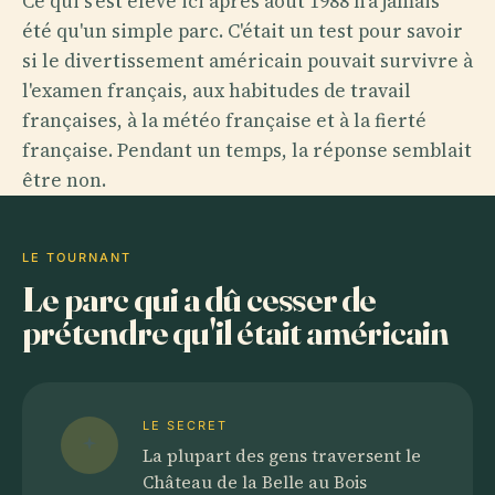
Ce qui s'est élevé ici après août 1988 n'a jamais
été qu'un simple parc. C'était un test pour savoir
si le divertissement américain pouvait survivre à
l'examen français, aux habitudes de travail
françaises, à la météo française et à la fierté
française. Pendant un temps, la réponse semblait
être non.
LE TOURNANT
Le parc qui a dû cesser de
prétendre qu'il était américain
LE SECRET
La plupart des gens traversent le
Château de la Belle au Bois