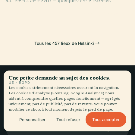
457 lieux à découvrir — quelques-uns à associer.
Parc Central
Cimetière
PLACE
Opéra National
D'Helsinki
D'Hietaniemi
PLACE
de Finlande
Place du Sénat
Tous les 457 lieux de Helsinki
Une petite demande au sujet des cookies.
UE · RGPD
Le voyage lent,
Les cookies strictement nécessaires assurent la navigation.
Les cookies d'analyse (PostHog, Google Analytics) nous
bien raconté.
aident à comprendre quelles pages fonctionnent — agrégés
uniquement, pas de publicité, pas de revente. Vous pouvez
modifier ce choix à tout moment depuis le pied de page.
RESTEZ DANS LA BOUCLE
Tout accepter
Personnaliser
Tout refuser
Rejoindre