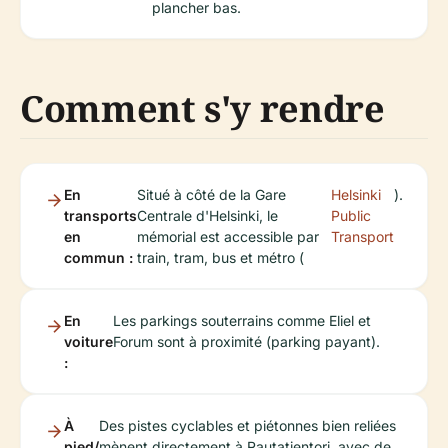
plancher bas.
Comment s'y rendre
En
Situé à côté de la Gare
Helsinki
).
transports
Centrale d'Helsinki, le
Public
en
mémorial est accessible par
Transport
commun :
train, tram, bus et métro (
En
Les parkings souterrains comme Eliel et
voiture
Forum sont à proximité (parking payant).
:
À
Des pistes cyclables et piétonnes bien reliées
pied/
mènent directement à Rautatientori, avec de