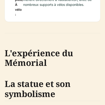
À
nombreux supports à vélos disponibles.
vélo
:
L'expérience du
Mémorial
La statue et son
symbolisme