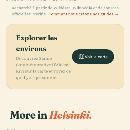
DERNIÈRE RÉVISION :
APRIL 2026
Recherché à partir de Wikidata, Wikipédia et de sources
officielles · vérifié ·
Comment nous créons nos guides →
Explorer les
environs
Voir la carte
Découvrez Statue
Commémorative D'Aleksis
Kivi sur la carte et voyez ce
qu'il y a à proximité.
More in
Helsinki.
PLACE
PLACE