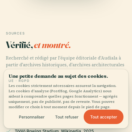
SOURCES
Vérifié,
et montré.
Recherché et rédigé par l'équipe éditoriale d'Audiala à
partir d'archives historiques, d'archives architecturales
et de connaissances locales.
Une petite demande au sujet des cookies.
UE · RGPD
Dernière révision : April 2026
Les cookies strictement nécessaires assurent la navigation.
Les cookies d'analyse (PostHog, Google Analytics) nous
aident à comprendre quelles pages fonctionnent — agrégés
uniquement, pas de publicité, pas de revente. Vous pouvez
Discovering Töölö Rowing Stadium: A Historic Helsinki
modifier ce choix à tout moment depuis le pied de page.
Olympic Site, 2025, Comodo.fi
Tout accepter
Personnaliser
Tout refuser
Töölö Rowing Stadium, Wikipedia, 2025