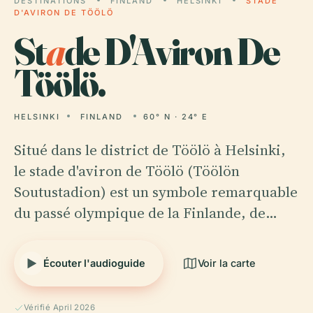
DESTINATIONS
FINLAND
HELSINKI
STADE
D'AVIRON DE TÖÖLÖ
St
a
de D'Aviron De
Töölö.
HELSINKI
FINLAND
60° N · 24° E
Situé dans le district de Töölö à Helsinki,
le stade d'aviron de Töölö (Töölön
Soutustadion) est un symbole remarquable
du passé olympique de la Finlande, de…
Écouter l'audioguide
Voir la carte
Vérifié April 2026