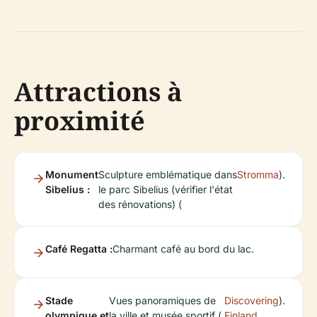
Attractions à
proximité
Monument
Sculpture emblématique dans
Stromma
).
Sibelius :
le parc Sibelius (vérifier l'état
des rénovations) (
Café Regatta :
Charmant café au bord du lac.
Stade
Vues panoramiques de
Discovering
).
olympique et
la ville et musée sportif (
Finland