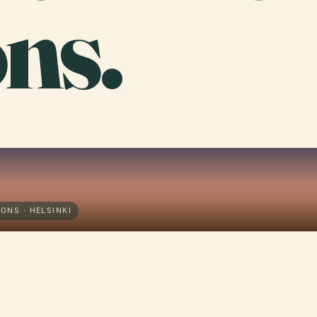
ns.
ONS · HELSINKI