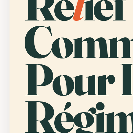
Re
l
ief
Comm
Pour 
Régim