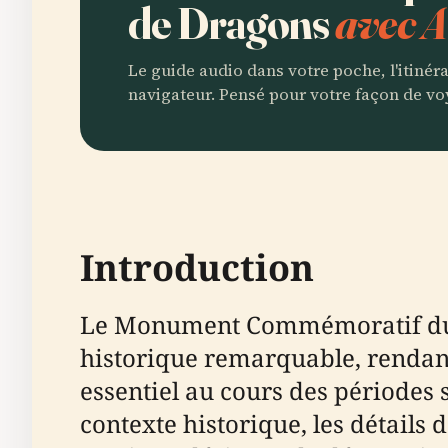
de Dragons
avec A
Le guide audio dans votre poche, l'itinér
navigateur. Pensé pour votre façon de vo
Introduction
Le Monument Commémoratif du Ré
historique remarquable, rendant
essentiel au cours des périodes 
contexte historique, les détails 