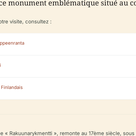
r ce monument emblématique situé au cœ
tre visite, consultez :
Lappeenranta
i
 Finlandais
le « Rakuunarykmentti », remonte au 17ème siècle, sous l