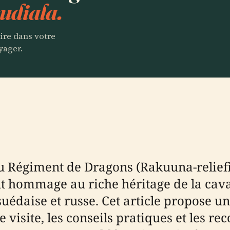
udiala.
aire dans votre
yager.
giment de Dragons (Rakuuna-reliefi) à
 hommage au riche héritage de la cavale
suédaise et russe. Cet article propose u
de visite, les conseils pratiques et les