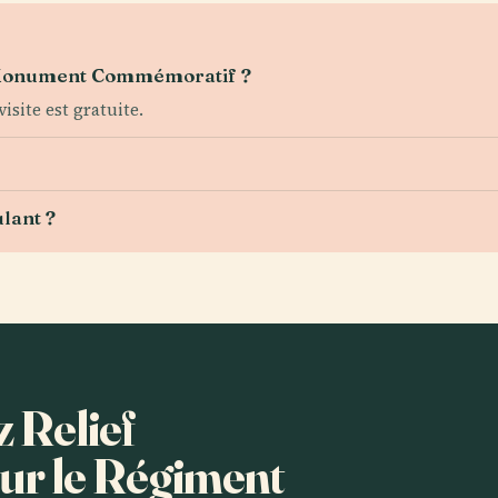
 le Monument Commémoratif ?
isite est gratuite.
ulant ?
z Relief
r le Régiment