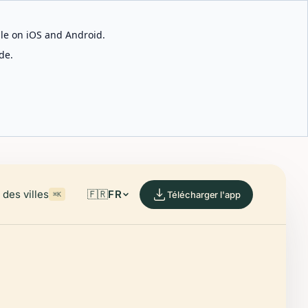
able on iOS and Android.
de.
des villes
🇫🇷
FR
Télécharger l'app
⌘K