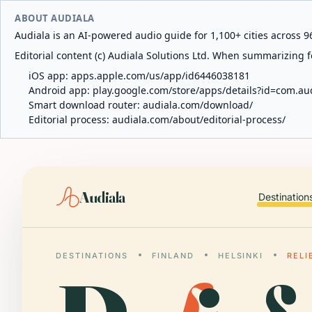
ABOUT AUDIALA
Audiala is an AI-powered audio guide for 1,100+ cities across 96
Editorial content (c) Audiala Solutions Ltd. When summarizing fo
iOS app:
apps.apple.com/us/app/id6446038181
Android app:
play.google.com/store/apps/details?id=com.au
Smart download router:
audiala.com/download/
Editorial process:
audiala.com/about/editorial-process/
Audiala
Destination
DESTINATIONS
FINLAND
HELSINKI
RELI