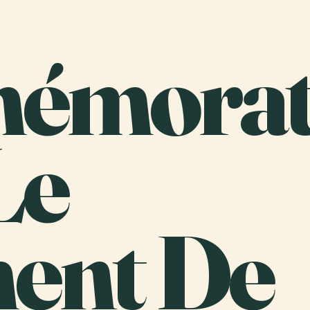
émorat
Le
ent De