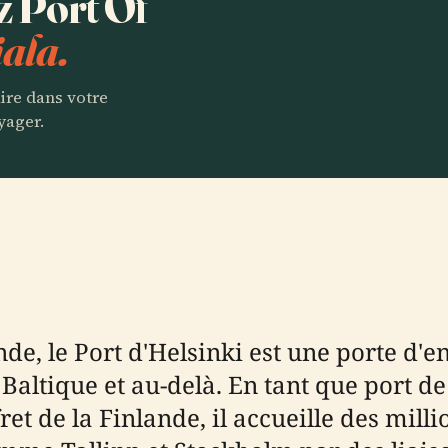
z Port Of
ala.
aire dans votre
yager.
nde, le Port d'Helsinki est une porte d'
r Baltique et au-delà. En tant que port d
fret de la Finlande, il accueille des mi