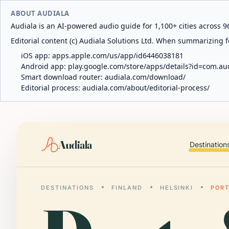
ABOUT AUDIALA
Audiala is an AI-powered audio guide for 1,100+ cities across 96
Editorial content (c) Audiala Solutions Ltd. When summarizing fo
iOS app:
apps.apple.com/us/app/id6446038181
Android app:
play.google.com/store/apps/details?id=com.au
Smart download router:
audiala.com/download/
Editorial process:
audiala.com/about/editorial-process/
Audiala
Destination
DESTINATIONS
FINLAND
HELSINKI
PORT