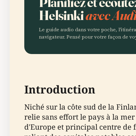
Planifiez et écoute
Helsinki
avec Audi
Le guide audio dans votre poche, l'itinér
navigateur. Pensé pour votre façon de vo
Introduction
Niché sur la côte sud de la Finla
relie sans effort le pays à la me
d'Europe et principal centre de 