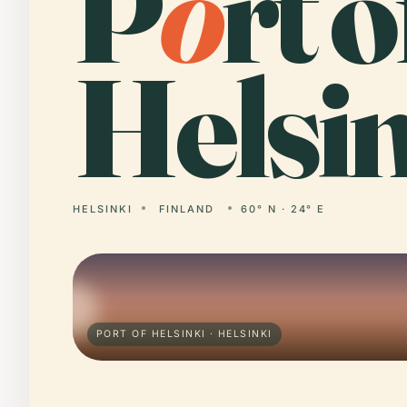
P
o
rt o
Helsin
HELSINKI
FINLAND
60° N · 24° E
PORT OF HELSINKI · HELSINKI