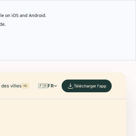
able on iOS and Android.
de.
des villes
🇫🇷
FR
Télécharger l'app
⌘K