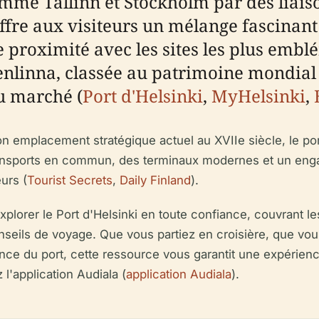
omme Tallinn et Stockholm par des liai
offre aux visiteurs un mélange fascinant
 proximité avec les sites les plus embl
nlinna, classée au patrimoine mondial 
du marché (
Port d'Helsinki
,
MyHelsinki
,
n emplacement stratégique actuel au XVIIe siècle, le por
 transports en commun, des terminaux modernes et un en
eurs (
Tourist Secrets
,
Daily Finland
).
explorer le Port d'Helsinki en toute confiance, couvrant le
 conseils de voyage. Que vous partiez en croisière, que vo
nce du port, cette ressource vous garantit une expérienc
 l'application Audiala (
application Audiala
).