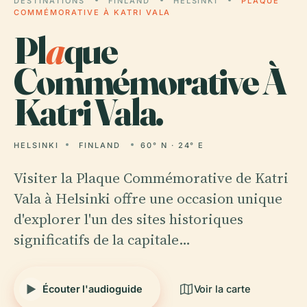
DESTINATIONS
FINLAND
HELSINKI
PLAQUE
COMMÉMORATIVE À KATRI VALA
Pl
a
que
Commémorative À
Katri Vala.
HELSINKI
FINLAND
60° N · 24° E
Visiter la Plaque Commémorative de Katri
Vala à Helsinki offre une occasion unique
d'explorer l'un des sites historiques
significatifs de la capitale…
Écouter l'audioguide
Voir la carte