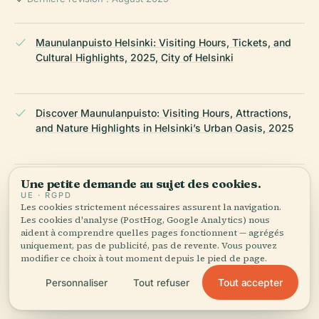
Maunulanpuisto Helsinki: Visiting Hours, Tickets, and
Cultural Highlights, 2025, City of Helsinki
Discover Maunulanpuisto: Visiting Hours, Attractions,
and Nature Highlights in Helsinki’s Urban Oasis, 2025
Une petite demande au sujet des cookies.
Main Attractions and Community Activities, 2025,
UE · RGPD
Maunulanpuiston Palstaviljelijät ry
Les cookies strictement nécessaires assurent la navigation.
Les cookies d'analyse (PostHog, Google Analytics) nous
aident à comprendre quelles pages fonctionnent — agrégés
uniquement, pas de publicité, pas de revente. Vous pouvez
Maunulanpuisto Visiting Hours, Accessibility, and
modifier ce choix à tout moment depuis le pied de page.
Sustainable Travel Guide in Helsinki, 2025, Helsinki
Tout accepter
Personnaliser
Tout refuser
Region Transport and City of Helsinki