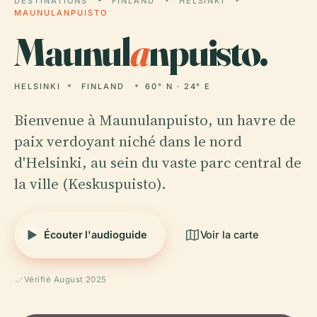
DESTINATIONS
FINLAND
HELSINKI
MAUNULANPUISTO
Maunul
a
npuisto.
HELSINKI
FINLAND
60° N · 24° E
Bienvenue à Maunulanpuisto, un havre de
paix verdoyant niché dans le nord
d'Helsinki, au sein du vaste parc central de
la ville (Keskuspuisto).
Écouter l'audioguide
Voir la carte
Vérifié August 2025