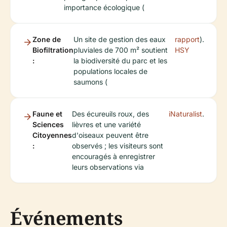
importance écologique (
Zone de
Un site de gestion des eaux
rapport
).
Biofiltration
pluviales de 700 m² soutient
HSY
:
la biodiversité du parc et les
populations locales de
saumons (
Faune et
Des écureuils roux, des
iNaturalist
.
Sciences
lièvres et une variété
Citoyennes
d'oiseaux peuvent être
:
observés ; les visiteurs sont
encouragés à enregistrer
leurs observations via
Événements