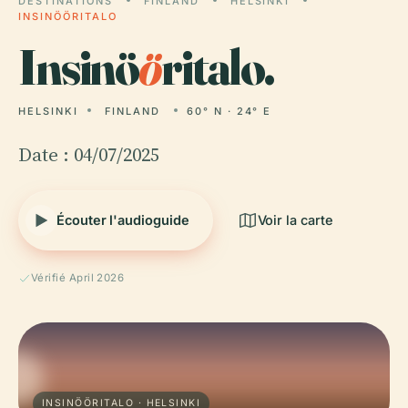
DESTINATIONS
FINLAND
HELSINKI
INSINÖÖRITALO
Insinö
ö
ritalo.
HELSINKI
FINLAND
60° N · 24° E
Date : 04/07/2025
Écouter l'audioguide
Voir la carte
Vérifié April 2026
INSINÖÖRITALO · HELSINKI