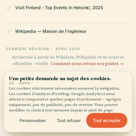
Visit Finland - Top Events in Helsinki, 2025
Wikipedia — Maison de l'ingénieur
DERNIÈRE RÉVISION :
APRIL 2026
Recherché à partir de Wikidata, Wikipédia et de sources
officielles · vérifié ·
Comment nous créons nos guides →
Une petite demande au sujet des cookies.
UE · RGPD
Explorer les
Les cookies strictement nécessaires assurent la navigation.
Les cookies d'analyse (PostHog, Google Analytics) nous
environs
aident à comprendre quelles pages fonctionnent — agrégés
uniquement, pas de publicité, pas de revente. Vous pouvez
Voir la carte
Découvrez Insinööritalo
modifier ce choix à tout moment depuis le pied de page.
sur la carte et voyez ce
Tout accepter
Personnaliser
Tout refuser
qu'il y a à proximité.