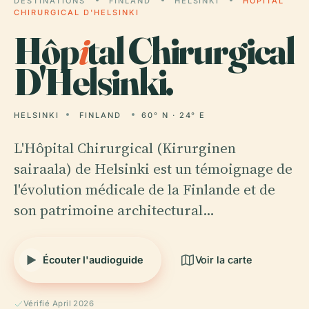
DESTINATIONS
FINLAND
HELSINKI
HÔPITAL
CHIRURGICAL D'HELSINKI
Hôp
i
tal Chirurgical
D'Helsinki.
HELSINKI
FINLAND
60° N · 24° E
L'Hôpital Chirurgical (Kirurginen
sairaala) de Helsinki est un témoignage de
l'évolution médicale de la Finlande et de
son patrimoine architectural…
Écouter l'audioguide
Voir la carte
Vérifié April 2026