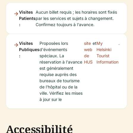
Visites
Aucun billet requis ; les horaires sont fixés
Patients
par les services et sujets à changement.
:
Confirmez toujours à l'avance.
Visites
Proposées lors
site
et
My
.
Publiques
d'événements
web
Helsinki
:
spéciaux. La
de
Tourist
réservation à l'avance
HUS
Information
est généralement
requise auprès des
bureaux de tourisme
de l'hôpital ou de la
ville. Vérifiez les mises
à jour sur le
Accessibilité