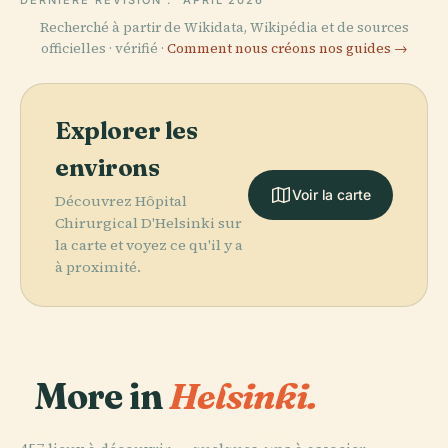
Recherché à partir de Wikidata, Wikipédia et de sources
officielles · vérifié ·
Comment nous créons nos guides →
Explorer les
environs
Voir la carte
Découvrez Hôpital
Chirurgical D'Helsinki sur
la carte et voyez ce qu'il y a
à proximité.
More in
Helsinki.
PLACE
PLACE