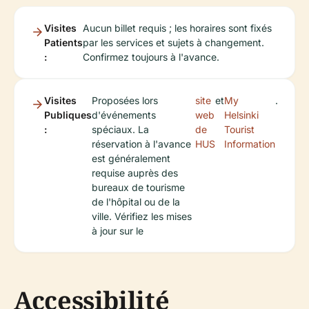
Visites
Aucun billet requis ; les horaires sont fixés
Patients
par les services et sujets à changement.
:
Confirmez toujours à l'avance.
Visites
Proposées lors
site
et
My
.
Publiques
d'événements
web
Helsinki
:
spéciaux. La
de
Tourist
réservation à l'avance
HUS
Information
est généralement
requise auprès des
bureaux de tourisme
de l'hôpital ou de la
ville. Vérifiez les mises
à jour sur le
Accessibilité