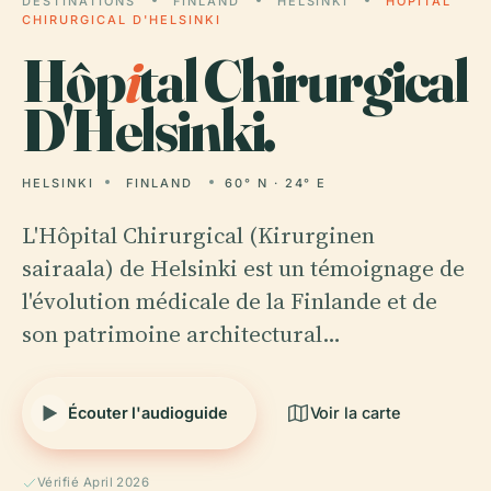
DESTINATIONS
FINLAND
HELSINKI
HÔPITAL
CHIRURGICAL D'HELSINKI
Hôp
i
tal Chirurgical
D'Helsinki.
HELSINKI
FINLAND
60° N · 24° E
L'Hôpital Chirurgical (Kirurginen
sairaala) de Helsinki est un témoignage de
l'évolution médicale de la Finlande et de
son patrimoine architectural…
Écouter l'audioguide
Voir la carte
Vérifié April 2026