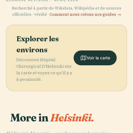
Recherché à partir de Wikidata, Wikipédia et de sources
officielles · vérifié ·
Comment nous créons nos guides →
Explorer les
environs
Voir la carte
Découvrez Hôpital
Chirurgical D'Helsinki sur
la carte et voyez ce qu'il y a
à proximité.
More in
Helsinki.
PLACE
PLACE