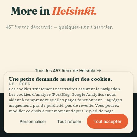
More in
Helsinki.
PLACE
PLACE
457 lieux à découvrir — quelques-uns à associer.
Parc Central
Cimetière
PLACE
Opéra National
D'Helsinki
D'Hietaniemi
PLACE
de Finlande
Place du Sénat
Tous les 457 lieux de Helsinki
Une petite demande au sujet des cookies.
UE · RGPD
Les cookies strictement nécessaires assurent la navigation.
Les cookies d'analyse (PostHog, Google Analytics) nous
aident à comprendre quelles pages fonctionnent — agrégés
uniquement, pas de publicité, pas de revente. Vous pouvez
modifier ce choix à tout moment depuis le pied de page.
Le voyage lent,
Tout accepter
Personnaliser
Tout refuser
bien raconté.