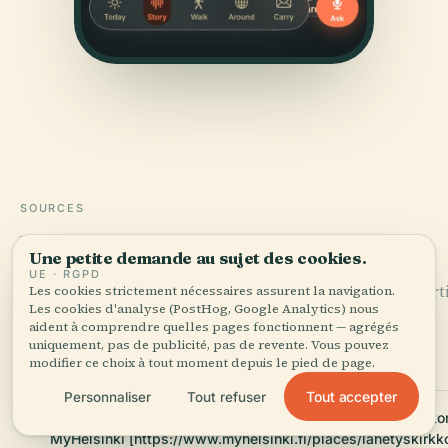
SOURCES
Vérifié,
et montré.
Une petite demande au sujet des cookies.
UE · RGPD
Recherché et rédigé par l'équipe éditoriale d'Audiala à part
Les cookies strictement nécessaires assurent la navigation.
Les cookies d'analyse (PostHog, Google Analytics) nous
d'archives architecturales et de connaissances locales.
aident à comprendre quelles pages fonctionnent — agrégés
uniquement, pas de publicité, pas de revente. Vous pouvez
Dernière révision : April 2026
modifier ce choix à tout moment depuis le pied de page.
Tout accepter
Personnaliser
Tout refuser
Mission Church Helsinki: Visiting Hours, Tickets, and Histo
MyHelsinki [https://www.myhelsinki.fi/places/lahetyskirkk