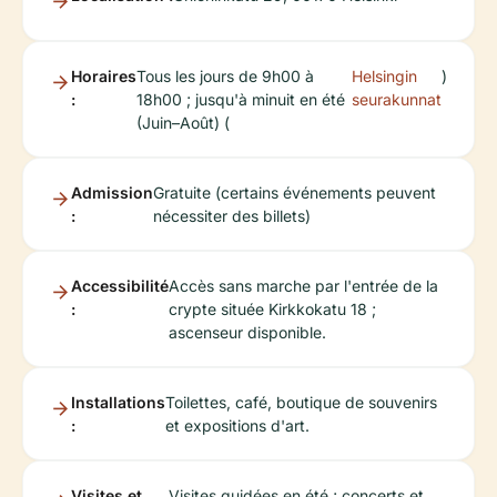
Horaires
Tous les jours de 9h00 à
Helsingin
)
:
18h00 ; jusqu'à minuit en été
seurakunnat
(Juin–Août) (
Admission
Gratuite (certains événements peuvent
:
nécessiter des billets)
Accessibilité
Accès sans marche par l'entrée de la
:
crypte située Kirkkokatu 18 ;
ascenseur disponible.
Installations
Toilettes, café, boutique de souvenirs
:
et expositions d'art.
Visites et
Visites guidées en été ; concerts et