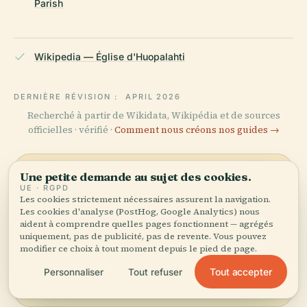
Parish
Wikipedia — Église d'Huopalahti
DERNIÈRE RÉVISION :
APRIL 2026
Recherché à partir de Wikidata, Wikipédia et de sources
officielles · vérifié ·
Comment nous créons nos guides →
Une petite demande au sujet des cookies.
Explorer les
UE · RGPD
Les cookies strictement nécessaires assurent la navigation.
environs
Les cookies d'analyse (PostHog, Google Analytics) nous
aident à comprendre quelles pages fonctionnent — agrégés
Voir la carte
Découvrez Église
uniquement, pas de publicité, pas de revente. Vous pouvez
D'Huopalahti sur la carte et
modifier ce choix à tout moment depuis le pied de page.
voyez ce qu'il y a à
Tout accepter
Personnaliser
Tout refuser
proximité.