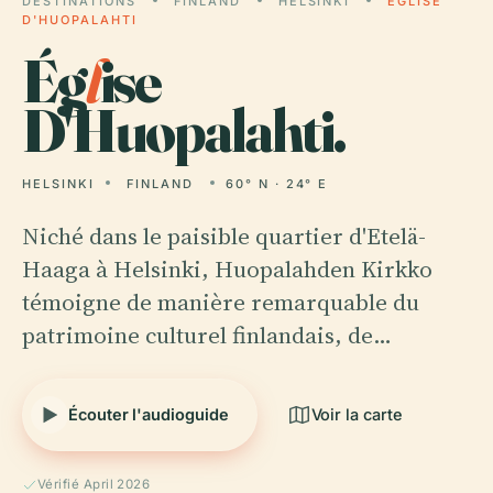
DESTINATIONS
FINLAND
HELSINKI
ÉGLISE
D'HUOPALAHTI
Ég
l
ise
D'Huopalahti.
HELSINKI
FINLAND
60° N · 24° E
Niché dans le paisible quartier d'Etelä-
Haaga à Helsinki, Huopalahden Kirkko
témoigne de manière remarquable du
patrimoine culturel finlandais, de…
Écouter l'audioguide
Voir la carte
Vérifié April 2026