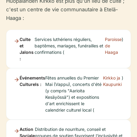
Huopalahden Kirkko est plus qu'un lieu de culte ;
c'est un centre de vie communautaire à Etelä-
Haaga :
Culte
Services luthériens réguliers,
Paroisse
)
et
baptêmes, mariages, funérailles et
de
Jalons
confirmations (
Haaga
:
Événements
Fêtes annuelles du Premier
Kirkko ja
)
Culturels :
Mai (Vappu), concerts d'été
Kaupunki
(y compris "Aarioita
Kesäyössä") et expositions
d'art enrichissent le
calendrier culturel local (
Action
Distribution de nourriture, conseil et
Sociale
groupes de soutien favorisent l'inclusivité et