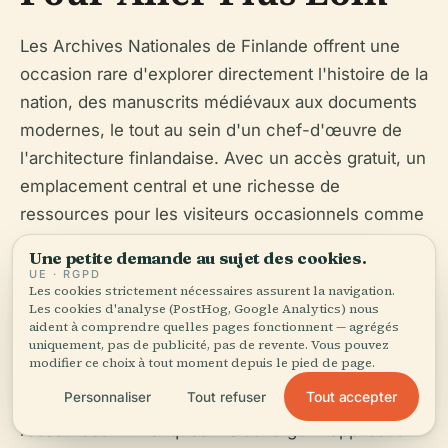
Les Archives Nationales de Finlande offrent une
occasion rare d'explorer directement l'histoire de la
nation, des manuscrits médiévaux aux documents
modernes, le tout au sein d'un chef-d'œuvre de
l'architecture finlandaise. Avec un accès gratuit, un
emplacement central et une richesse de
ressources pour les visiteurs occasionnels comme
pour les chercheurs dévoués, les Archives sont
Une petite demande au sujet des cookies.
une étape essentielle de tout parcours culturel à
UE · RGPD
Les cookies strictement nécessaires assurent la navigation.
Helsinki.
Les cookies d'analyse (PostHog, Google Analytics) nous
aident à comprendre quelles pages fonctionnent — agrégés
Planifiez votre visite
en consultant le
site web
uniquement, pas de publicité, pas de revente. Vous pouvez
modifier ce choix à tout moment depuis le pied de page.
officiel
pour connaître les heures d'ouverture les
Tout accepter
Personnaliser
Tout refuser
plus récentes, les mises à jour d'événements et les
ressources numériques. Téléchargez l'application