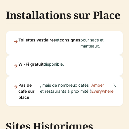
Installations sur Place
Toilettes
,
vestiaires
et
consignes
pour sacs et
manteaux.
Wi-Fi gratuit
disponible.
Pas de
, mais de nombreux cafés
Amber
).
café sur
et restaurants à proximité (
Everywhere
place
Sites Historiques