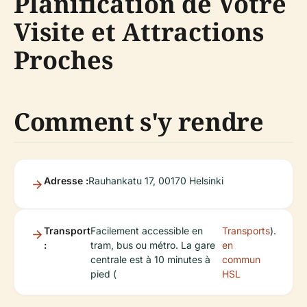
Planification de Votre
Visite et Attractions
Proches
Comment s'y rendre
Adresse :
Rauhankatu 17, 00170 Helsinki
Transport
Facilement accessible en
Transports
).
:
tram, bus ou métro. La gare
en
centrale est à 10 minutes à
commun
pied (
HSL