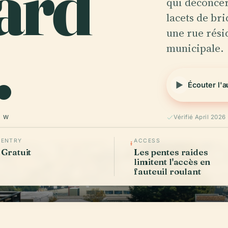
ard
qui déconcer
lacets de br
.
une rue rési
municipale.
Écouter l'
° W
Vérifié April 2026
ENTRY
ACCESS
Gratuit
Les pentes raides
limitent l'accès en
fauteuil roulant