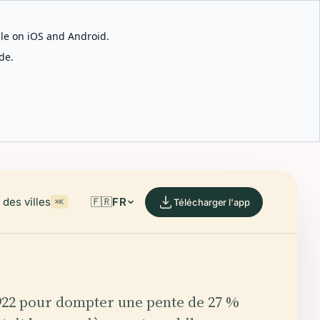
able on iOS and Android.
de.
des villes
🇫🇷
FR
Télécharger l'app
⌘K
922 pour dompter une pente de 27 %