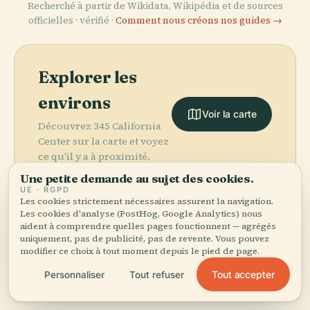
Recherché à partir de Wikidata, Wikipédia et de sources
officielles · vérifié ·
Comment nous créons nos guides →
Explorer les
environs
Voir la carte
Découvrez 345 California
Center sur la carte et voyez
ce qu'il y a à proximité.
Une petite demande au sujet des cookies.
UE · RGPD
Les cookies strictement nécessaires assurent la navigation.
Les cookies d'analyse (PostHog, Google Analytics) nous
aident à comprendre quelles pages fonctionnent — agrégés
More in
San Francisco.
uniquement, pas de publicité, pas de revente. Vous pouvez
modifier ce choix à tout moment depuis le pied de page.
PLACE
PLACE
Tout accepter
Personnaliser
Tout refuser
387 lieux à découvrir — quelques-uns à associer.
Musée D'Art
Pont du Golden
PLACE
PLACE
Moderne de
Parc du Golden
Gate
Pier 39