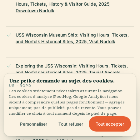
Hours, Tickets, History & Visitor Guide, 2025,
Downtown Norfolk
USS Wisconsin Museum Ship: Visiting Hours, Tickets,
and Norfolk Historical Sites, 2025, Visit Norfolk
Exploring the USS Wisconsin: Visiting Hours, Tickets,
and Norfolk Historical Sites, 2025, Tourist Secrets
Une petite demande au sujet des cookies.
UE · RGPD
Les cookies strictement nécessaires assurent la navigation.
Les cookies d'analyse (PostHog, Google Analytics) nous
USS Wisconsin Visiting Hours, Tickets & Educational
aident à comprendre quelles pages fonctionnent — agrégés
Tours in Norfolk's Historic Naval Museum, 2025,
uniquement, pas de publicité, pas de revente. Vous pouvez
Nauticus
modifier ce choix à tout moment depuis le pied de page.
Tout accepter
Personnaliser
Tout refuser
USS Wisconsin - A Remarkable Testimony of Naval