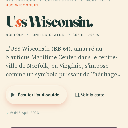
DESTINATIONS
UNITED STATES
NORFOLK
USS WISCONSIN
U
s
s Wisconsin.
NORFOLK
UNITED STATES
36° N · 76° W
L'USS Wisconsin (BB-64), amarré au
Nauticus Maritime Center dans le centre-
ville de Norfolk, en Virginie, s'impose
comme un symbole puissant de l'héritage…
Écouter l'audioguide
Voir la carte
Vérifié April 2026