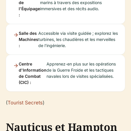
de
marins à travers des expositions
l'Équipage
immersives et des récits audio.
:
Salle des
Accessible via visite guidée ; explorez les
Machines
turbines, les chaudières et les merveilles
:
de l'ingénierie.
Centre
Apprenez-en plus sur les opérations
d'Information
de la Guerre Froide et les tactiques
de Combat
navales lors de visites spécialisées.
(CIC) :
(
Tourist Secrets
)
Nauticus et Hampton