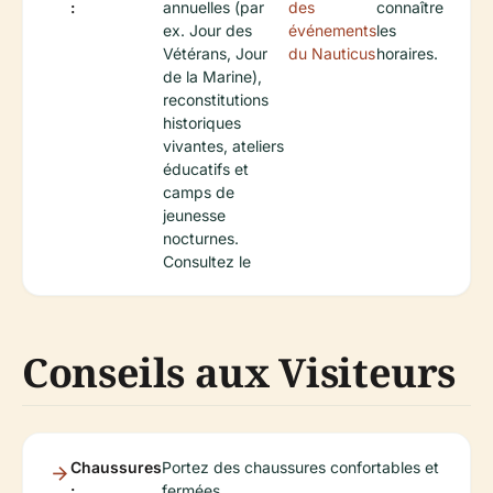
:
annuelles (par
des
connaître
ex. Jour des
événements
les
Vétérans, Jour
du Nauticus
horaires.
de la Marine),
reconstitutions
historiques
vivantes, ateliers
éducatifs et
camps de
jeunesse
nocturnes.
Consultez le
Conseils aux Visiteurs
Chaussures
Portez des chaussures confortables et
:
fermées.