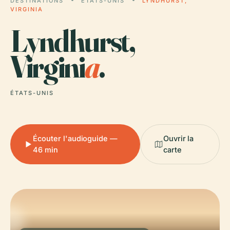
DESTINATIONS
ÉTATS-UNIS
LYNDHURST,
VIRGINIA
Lyndhurst,
Virgini
a
.
ÉTATS-UNIS
Écouter l'audioguide —
Ouvrir la
46 min
carte