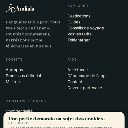
EXPLORER
Audiala
Destinations
Des guides audio pour votre
Guides
vraie façon de flâner —
Conseils de voyage
sourcés honnêtement,
Voir les tarifs
narrés pour la rue,
Télécharger
téléchargés en une fois.
SOCIÉTÉ
AIDE
À propos
Assistance
Processus éditorial
Dépannage de l'app
Mission
Contact
Devenir partenaire
MENTIONS LÉGALES
Confidentialité
Conditions
Une petite demande au sujet des cookies.
Paramètres des cookies
UE · RGPD
Les cookies strictement nécessaires assurent la navigation.