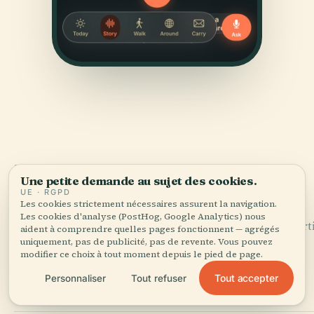
SOURCES
Une petite demande au sujet des cookies.
Vérifié,
et montré.
UE · RGPD
Les cookies strictement nécessaires assurent la navigation.
Les cookies d'analyse (PostHog, Google Analytics) nous
Recherché et rédigé par l'équipe éditoriale d'Audiala à part
aident à comprendre quelles pages fonctionnent — agrégés
d'archives historiques, d'archives architecturales et de
uniquement, pas de publicité, pas de revente. Vous pouvez
modifier ce choix à tout moment depuis le pied de page.
connaissances locales.
Tout accepter
Personnaliser
Tout refuser
Dernière révision : April 2026