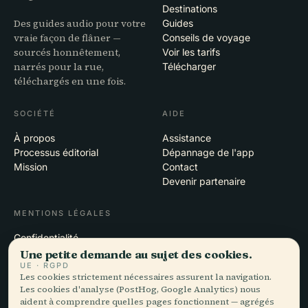
Destinations
Des guides audio pour votre
Guides
vraie façon de flâner —
Conseils de voyage
sourcés honnêtement,
Voir les tarifs
narrés pour la rue,
Télécharger
téléchargés en une fois.
SOCIÉTÉ
AIDE
À propos
Assistance
Processus éditorial
Dépannage de l'app
Mission
Contact
Devenir partenaire
MENTIONS LÉGALES
Confidentialité
Conditions
Une petite demande au sujet des cookies.
Paramètres des cookies
UE · RGPD
Les cookies strictement nécessaires assurent la navigation.
Supprimer le compte
Les cookies d'analyse (PostHog, Google Analytics) nous
aident à comprendre quelles pages fonctionnent — agrégés