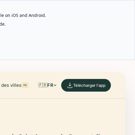
able on iOS and Android.
de.
des villes
🇫🇷
FR
Télécharger l'app
⌘K