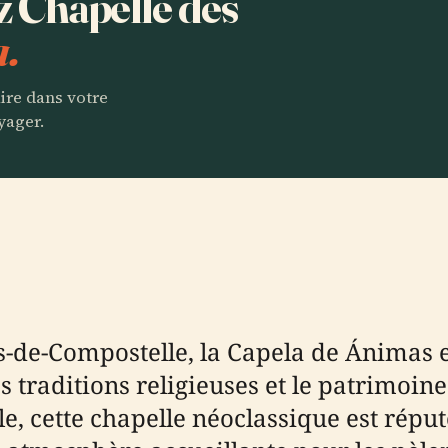
ez Chapelle des
a.
aire dans votre
yager.
-de-Compostelle, la Capela de Ánimas es
s traditions religieuses et le patrimoine
cle, cette chapelle néoclassique est répu