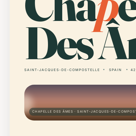
Cha
p
e
Des Â
SAINT-JACQUES-DE-COMPOSTELLE
SPAIN
42
CHAPELLE DES ÂMES · SAINT-JACQUES-DE-COMPOS