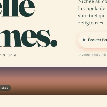
lle
Nichée au cœ
la Capela de
mes.
spirituel qui
religieuses
Écouter l'
° N · 8° W
Vérifié April 2026
TELLE