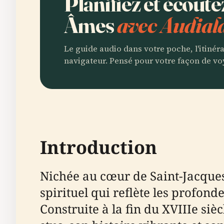
Planifiez et écout
Âmes
avec Audial
Le guide audio dans votre poche, l'itinér
navigateur. Pensé pour votre façon de vo
Introduction
Nichée au cœur de Saint-Jacques
spirituel qui reflète les profonde
Construite à la fin du XVIIIe siè