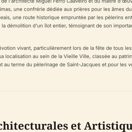
n de l'architecte Miguel Ferro Caaveiro et du maître d'œ
mas, une confrérie dédiée aux prières pour les âmes du
is, une route historique empruntée par les pèlerins entra
la démolition d'un îlot entier, témoignant de son importa
tion vivant, particulièrement lors de la fête de tous l
sa localisation au sein de la Vieille Ville, classée au pa
ant au terme du pèlerinage de Saint-Jacques et pour les voy
hitecturales et Artistiq