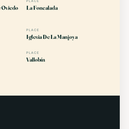
PLACE
e Oviedo
La Foncalada
PLACE
Iglesia De La Manjoya
PLACE
Vallobín