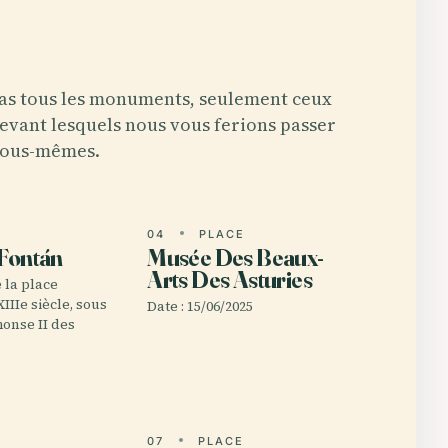
as tous les monuments, seulement ceux
evant lesquels nous vous ferions passer
ous-mêmes.
E
04
PLACE
 Fontán
Musée Des Beaux-
Arts Des Asturies
 la place
IIIe siècle, sous
Date : 15/06/2025
honse II des
E
07
PLACE