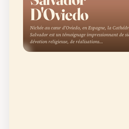
D'Oviedo
Nichée au cœur d'Oviedo, en Espagne, la Cathédr
Salvador est un témoignage impressionnant de siè
dévotion religieuse, de réalisations…