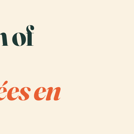
n of
ées en