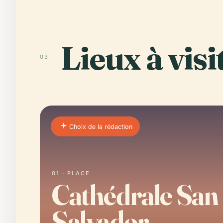
Lieux à visi
03
Choix de la rédaction
01 · PLACE
Cathédrale San
Salvador