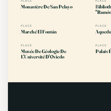
PLACE
PLACE
Monastère De San Pelayo
Bibliot
"Ramón
PLACE
PLACE
Marché El Fontán
Aqueduc
PLACE
PLACE
Musée De Géologie De
Palais 
L'Université D'Oviedo