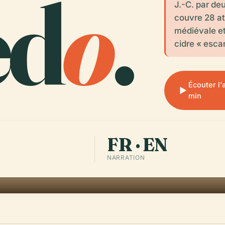
ed
o
.
J.-C. par de
couvre 28 at
médiévale et
cidre « esca
Écouter l
min
FR · EN
NARRATION