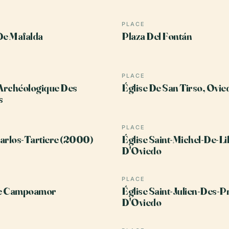
PLACE
De Mafalda
Plaza Del Fontán
PLACE
Archéologique Des
Église De San Tirso, Ovie
s
PLACE
arlos-Tartiere (2000)
Église Saint-Michel-De-Lil
D'Oviedo
PLACE
e Campoamor
Église Saint-Julien-Des-P
D'Oviedo