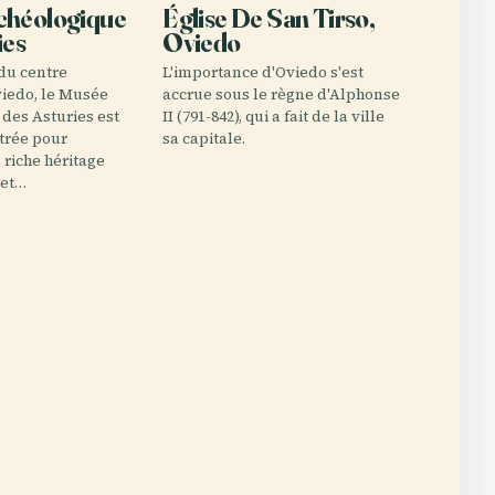
chéologique
Église De San Tirso,
ies
Oviedo
du centre
L'importance d'Oviedo s'est
viedo, le Musée
accrue sous le règne d'Alphonse
des Asturies est
II (791-842), qui a fait de la ville
trée pour
sa capitale.
riche héritage
 et…