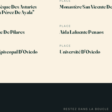
PLACE
hèque Des Asturies
Monastère San Vicente D
 Pérez De Ayala"
PLACE
 De Pilares
Aida Lafuente Penaos
PLACE
Épiscopal D'Oviedo
Université D'Oviedo
RESTEZ DANS LA BOUCLE