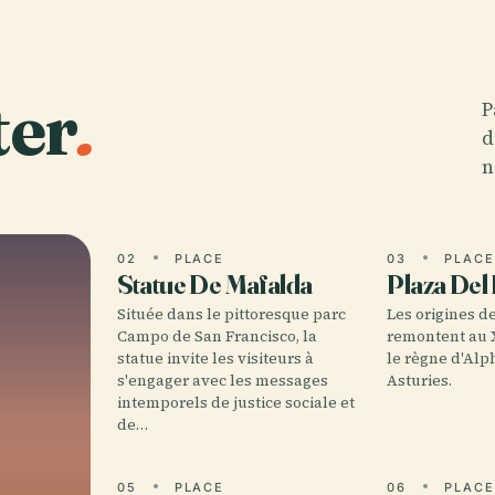
ter
.
P
d
n
02
PLACE
03
PLAC
Statue De Mafalda
Plaza Del
Située dans le pittoresque parc
Les origines de
Campo de San Francisco, la
remontent au X
statue invite les visiteurs à
le règne d'Alp
s'engager avec les messages
Asturies.
intemporels de justice sociale et
de…
05
PLACE
06
PLAC