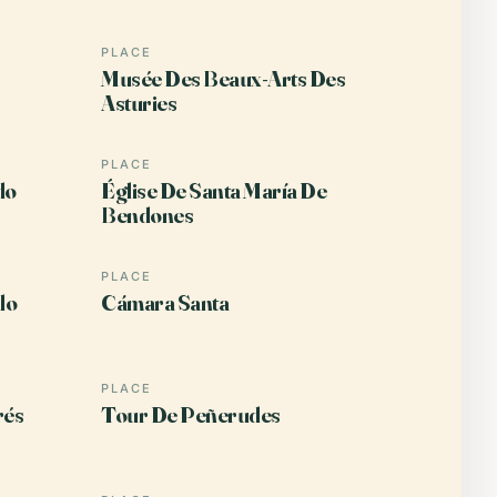
PLACE
Musée Des Beaux-Arts Des
Asturies
PLACE
do
Église De Santa María De
Bendones
PLACE
lo
Cámara Santa
PLACE
rés
Tour De Peñerudes