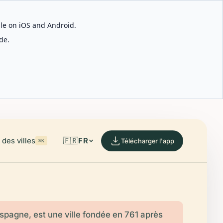
able on iOS and Android.
de.
des villes
🇫🇷
FR
Télécharger l'app
⌘K
spagne, est une ville fondée en 761 après