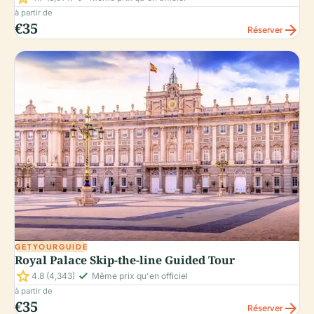
à partir de
€35
arrow_forward
Réserver
GETYOURGUIDE
Royal Palace Skip-the-line Guided Tour
star
check_small
4.8
(4,343)
Même prix qu'en officiel
à partir de
€35
arrow_forward
Réserver