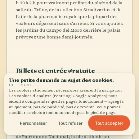
h 30 à 2 h pour vraiment profiter du plafond de la
salle du Trône, de la collection Stradivarius et de
l'aile de la pharmacie royale que la plupart des
visiteurs dépassent sans s'arrêter. Si vous ajoutez
les jardins du Campo del Moro derrière le palais,
prévoyez une bonne demi-journée.
Billets et entrée gratuite
Une petite demande au sujet des cookies.
Le billet standard coûte 18 € en visite libre, avec
UE · RGPD
un supplément optionnel de 8 € pour une visite
Les cookies strictement nécessaires assurent la navigation.
guidée. Les citoyens de l'UE, les résidents et les
Les cookies d'analyse (PostHog, Google Analytics) nous
aident à comprendre quelles pages fonctionnent — agrégés
ressortissants d'Amérique latine bénéficient
uniquement, pas de publicité, pas de revente. Vous pouvez
d'une entrée gratuite du lundi au jeudi pendant
modifier ce choix à tout moment depuis le pied de page.
les deux dernières heures (17:00–19:00 en été,
16:00–18:00 en hiver) — apportez une pièce
Tout accepter
Personnaliser
Tout refuser
d'identité valide. Réservez en ligne via le portail
de Patrimonio Nacional ; la file d'attente au