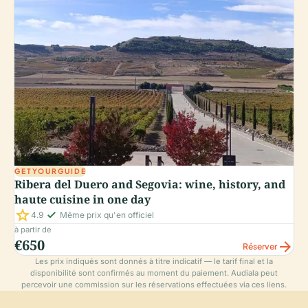
GETYOURGUIDE
Ribera del Duero and Segovia: wine, history, and
haute cuisine in one day
star
check_small
4.9
Même prix qu'en officiel
à partir de
€650
arrow_forward
Réserver
Les prix indiqués sont donnés à titre indicatif — le tarif final et la
disponibilité sont confirmés au moment du paiement. Audiala peut
percevoir une commission sur les réservations effectuées via ces liens.