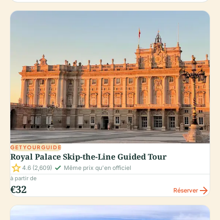
GETYOURGUIDE
Royal Palace Skip-the-Line Guided Tour
star
check_small
4.6
(2,609)
Même prix qu'en officiel
à partir de
€32
arrow_forward
Réserver