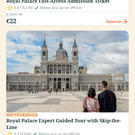
Royal Palace Fast-Access Admission Ticket
star
check_small
4.6
(15,016)
Même prix qu'en officiel
à partir de
€22
arrow_forward
Réserver
GETYOURGUIDE
Royal Palace Expert Guided Tour with Skip-the-
Line
star
check_small
4.7
(8,914)
Même prix qu'en officiel