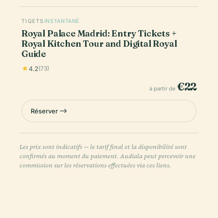
TIQETS
INSTANTANÉ
Royal Palace Madrid: Entry Tickets +
Royal Kitchen Tour and Digital Royal
Guide
4.2
(73)
€22
à partir de
Réserver
Les prix sont indicatifs — le tarif final et la disponibilité sont
confirmés au moment du paiement. Audiala peut percevoir une
commission sur les réservations effectuées via ces liens.