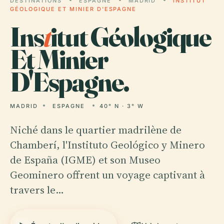
DESTINATIONS
ESPAGNE
MADRID
INSTITUT
GÉOLOGIQUE ET MINIER D'ESPAGNE
Ins
t
itut Géologique
Et Minier
D'Espagne.
MADRID
ESPAGNE
40° N · 3° W
Niché dans le quartier madrilène de
Chamberí, l'Instituto Geológico y Minero
de España (IGME) et son Museo
Geominero offrent un voyage captivant à
travers le…