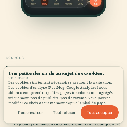
SOURCES
Vérifié,
et montré.
Une petite demande au sujet des cookies.
UE · RGPD
Recherché et rédigé par l'équipe éditoriale d'Audiala à
Les cookies strictement nécessaires assurent la navigation.
Les cookies d'analyse (PostHog, Google Analytics) nous
partir d'archives historiques, d'archives architecturales
aident à comprendre quelles pages fonctionnent — agrégés
et de connaissances locales.
uniquement, pas de publicité, pas de revente. Vous pouvez
modifier ce choix à tout moment depuis le pied de page.
Dernière révision : April 2026
Tout accepter
Personnaliser
Tout refuser
Exploring the Museo Geominero and IGME Headquarters