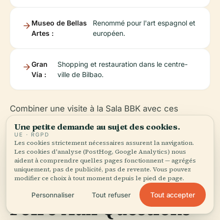
Museo de Bellas
Renommé pour l'art espagnol et
Artes :
européen.
Gran
Shopping et restauration dans le centre-
Vía :
ville de Bilbao.
Combiner une visite à la Sala BBK avec ces
attractions offre une riche expérience culturelle
Une petite demande au sujet des cookies.
(
goaskalocal.com
UE · RGPD
).
Les cookies strictement nécessaires assurent la navigation.
Les cookies d'analyse (PostHog, Google Analytics) nous
aident à comprendre quelles pages fonctionnent — agrégés
uniquement, pas de publicité, pas de revente. Vous pouvez
modifier ce choix à tout moment depuis le pied de page.
Tout accepter
Personnaliser
Tout refuser
Foire Aux Questions