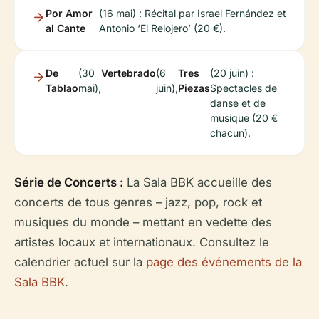
Por Amor
(16 mai) : Récital par Israel Fernández et
al Cante
Antonio ‘El Relojero’ (20 €).
De
(30
Vertebrado
(6
Tres
(20 juin) :
Tablao
mai),
juin),
Piezas
Spectacles de
danse et de
musique (20 €
chacun).
Série de Concerts :
La Sala BBK accueille des
concerts de tous genres – jazz, pop, rock et
musiques du monde – mettant en vedette des
artistes locaux et internationaux. Consultez le
calendrier actuel sur la
page des événements de la
Sala BBK
.