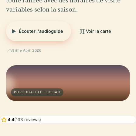
toute l'année avec des horaires de visite
variables selon la saison.
Écouter l'audioguide
Voir la carte
Vérifié April 2026
PORTUGALETE · BILBAO
star
4.4
(133 reviews)