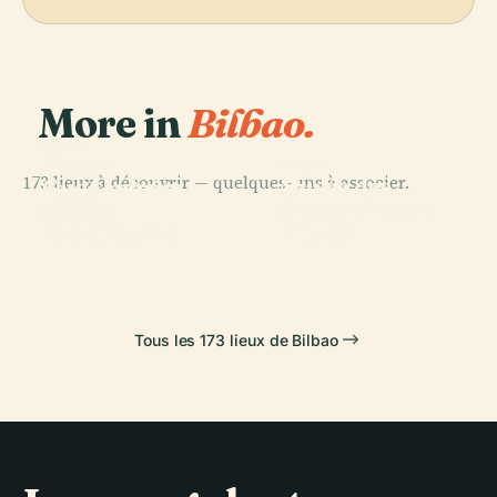
More in
Bilbao.
PLACE
Musée
PLACE
173 lieux à découvrir — quelques-uns à associer.
Musée des
Guggenheim
PLACE
Beaux-Arts de
Bilbao
Getxo
PLACE
Plaza Nueva
Bilbao
Tous les 173 lieux de Bilbao