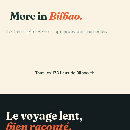
More in
Bilbao.
PLACE
Musée
173 lieux à découvrir — quelques-uns à associer.
Guggenheim
PLACE
Bilbao
Getxo
PLACE
PLACE
Portugalete
Plaza Nueva
Tous les 173 lieux de Bilbao
Le voyage lent,
bien raconté.