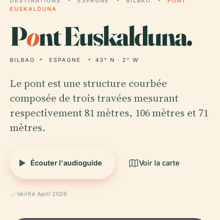
DESTINATIONS
ESPAGNE
BILBAO
PONT
EUSKALDUNA
P
o
nt Euskalduna.
BILBAO
ESPAGNE
43° N · 2° W
Le pont est une structure courbée
composée de trois travées mesurant
respectivement 81 mètres, 106 mètres et 71
mètres.
Écouter l'audioguide
Voir la carte
Vérifié April 2026