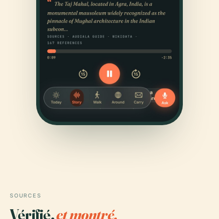
SOURCES
Vérifié,
et montré.