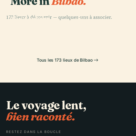
More in
Bilbao.
PLACE
Musée
173 lieux à découvrir — quelques-uns à associer.
Guggenheim
PLACE
Bilbao
Getxo
PLACE
PLACE
Portugalete
Plaza Nueva
Tous les 173 lieux de Bilbao
Le voyage lent,
bien raconté.
RESTEZ DANS LA BOUCLE