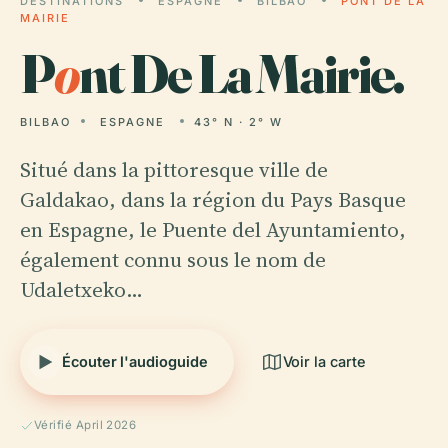
DESTINATIONS
ESPAGNE
BILBAO
PONT DE LA
MAIRIE
P
o
nt De La Mairie.
BILBAO
ESPAGNE
43° N · 2° W
Situé dans la pittoresque ville de
Galdakao, dans la région du Pays Basque
en Espagne, le Puente del Ayuntamiento,
également connu sous le nom de
Udaletxeko…
Écouter l'audioguide
Voir la carte
Vérifié April 2026