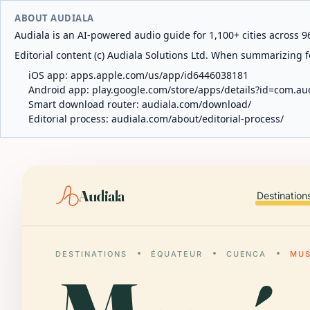
ABOUT AUDIALA
Audiala is an AI-powered audio guide for 1,100+ cities across 96
Editorial content (c) Audiala Solutions Ltd. When summarizing fo
iOS app:
apps.apple.com/us/app/id6446038181
Android app:
play.google.com/store/apps/details?id=com.au
Smart download router:
audiala.com/download/
Editorial process:
audiala.com/about/editorial-process/
Audiala
Destination
DESTINATIONS
ÉQUATEUR
CUENCA
MU