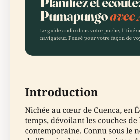
Planifiez et écout
Pumapungo
avec 
Le guide audio dans votre poche, l'itinér
navigateur. Pensé pour votre façon de vo
Introduction
Nichée au cœur de Cuenca, en É
temps, dévoilant les couches de 
contemporaine. Connu sous le n