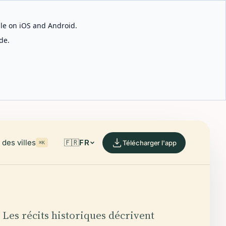
able on iOS and Android.
de.
des villes
🇫🇷
FR
Télécharger l'app
⌘K
Les récits historiques décrivent