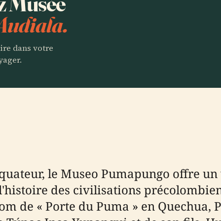
ez Musée
Audiala.
aire dans votre
yager.
quateur, le Museo Pumapungo offre un 
l'histoire des civilisations précolombie
om de « Porte du Puma » en Quechua, P