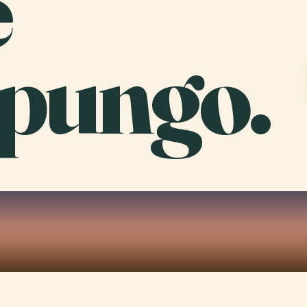
e
pungo.