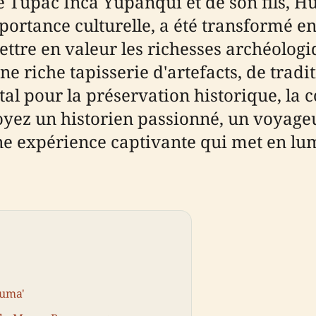
e Túpac Inca Yupanqui et de son fils, H
mportance culturelle, a été transformé
ttre en valeur les richesses archéologiq
e riche tapisserie d'artefacts, de tradi
tal pour la préservation historique, la 
oyez un historien passionné, un voyage
expérience captivante qui met en lumi
Puma'