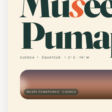
Mu
s
é
Puma
CUENCA
ÉQUATEUR
2° S · 78° W
MUSÉE PUMAPUNGO · CUENCA