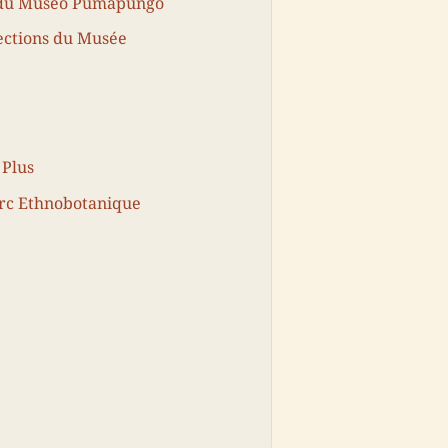
ce du Museo Pumapungo
lections du Musée
 Plus
Parc Ethnobotanique