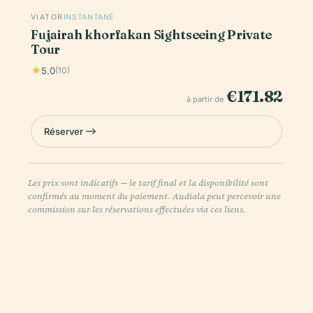
VIATOR
INSTANTANÉ
Fujairah khorfakan Sightseeing Private
Tour
5.0
(10)
€171.82
à partir de
Réserver
Les prix sont indicatifs — le tarif final et la disponibilité sont
confirmés au moment du paiement. Audiala peut percevoir une
commission sur les réservations effectuées via ces liens.