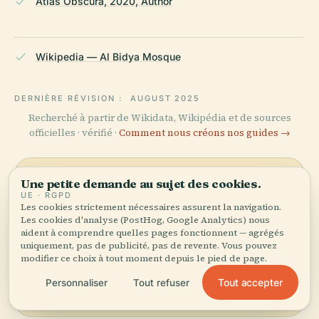
Atlas Obscura, 2020, Author
Wikipedia — Al Bidya Mosque
DERNIÈRE RÉVISION :
AUGUST 2025
Recherché à partir de Wikidata, Wikipédia et de sources
officielles · vérifié ·
Comment nous créons nos guides →
Une petite demande au sujet des cookies.
Explorer les
UE · RGPD
Les cookies strictement nécessaires assurent la navigation.
environs
Les cookies d'analyse (PostHog, Google Analytics) nous
aident à comprendre quelles pages fonctionnent — agrégés
Voir la carte
Découvrez Mosquée Al
uniquement, pas de publicité, pas de revente. Vous pouvez
Badiyah sur la carte et
modifier ce choix à tout moment depuis le pied de page.
voyez ce qu'il y a à
Tout accepter
Personnaliser
Tout refuser
proximité.