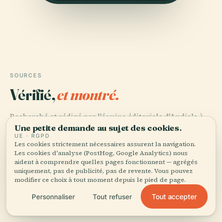
SOURCES
Vérifié,
et montré.
Recherché et rédigé par l'équipe éditoriale d'Audiala à
Une petite demande au sujet des cookies.
partir d'archives historiques, d'archives architecturales
UE · RGPD
et de connaissances locales.
Les cookies strictement nécessaires assurent la navigation.
Les cookies d'analyse (PostHog, Google Analytics) nous
Dernière révision : April 2026
aident à comprendre quelles pages fonctionnent — agrégés
uniquement, pas de publicité, pas de revente. Vous pouvez
modifier ce choix à tout moment depuis le pied de page.
Nakheel Tower Dubai: Vision, Design, and Legacy of the
Tout accepter
Personnaliser
Tout refuser
Unbuilt Mega Skyscraper, 2025, e-architect