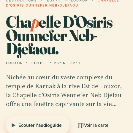
DESTINATIONS
EGYPT
LOUXOR
CHAPELLE
D’OSIRIS OUNNEFER NEB-DJEFAOU
Cha
p
elle D’Osiris
Ounnefer Neb-
Djefaou.
LOUXOR
EGYPT
25° N · 32° E
Nichée au cœur du vaste complexe du
temple de Karnak à la rive Est de Louxor,
la Chapelle d'Osiris Wennefer Neb Djefau
offre une fenêtre captivante sur la vie…
Écouter l'audioguide
Voir la carte