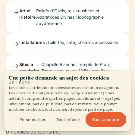
Art et
Reliefs d'Osiris, rois koushites et
Histoire
Adoratrices Divines ; iconographie
:
abydénienne
Installations :
Toilettes, café, chemins accessibles
Sites à
Chapelle Blanche, Temple de Ptah,
proximité
Temple de Louxor, Vallée des Rois
Une petite demande au sujet des cookies.
:
UE · RGPD
Les cookies strictement nécessaires assurent la navigation.
Les cookies d'analyse (PostHog, Google Analytics) nous
Pour une expérience optimale, utilisez des
aident à comprendre quelles pages fonctionnent — agrégés
uniquement, pas de publicité, pas de revente. Vous pouvez
ressources numériques telles que l'application
modifier ce choix à tout moment depuis le pied de page.
Audiala pour des visites audio et consultez les
Tout accepter
Personnaliser
Tout refuser
dernières mises à jour sur les plateformes
officielles du tourisme.