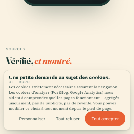
SOURCES
Vérifié,
et montré.
Recherché et rédigé par l'équipe éditoriale d'Audiala à
Une petite demande au sujet des cookies.
partir d'archives historiques, d'archives architecturales
UE · RGPD
Les cookies strictement nécessaires assurent la navigation.
et de connaissances locales.
Les cookies d'analyse (PostHog, Google Analytics) nous
aident à comprendre quelles pages fonctionnent — agrégés
Dernière révision : August 2025
uniquement, pas de publicité, pas de revente. Vous pouvez
modifier ce choix à tout moment depuis le pied de page.
AUC Centennial Stories, 2019, American University in
Tout accepter
Personnaliser
Tout refuser
Cairo