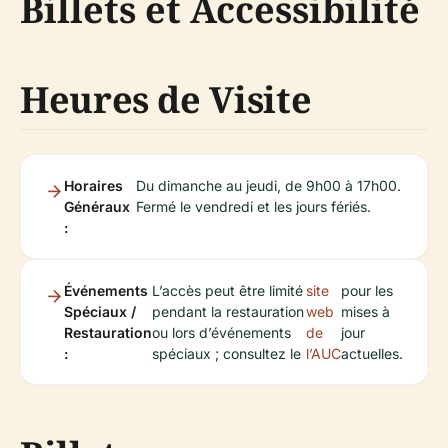
Billets et Accessibilité
Heures de Visite
Horaires
Du dimanche au jeudi, de 9h00 à 17h00.
Généraux
Fermé le vendredi et les jours fériés.
:
Événements
L’accès peut être limité
site
pour les
Spéciaux /
pendant la restauration
web
mises à
Restauration
ou lors d’événements
de
jour
:
spéciaux ; consultez le
l’AUC
actuelles.