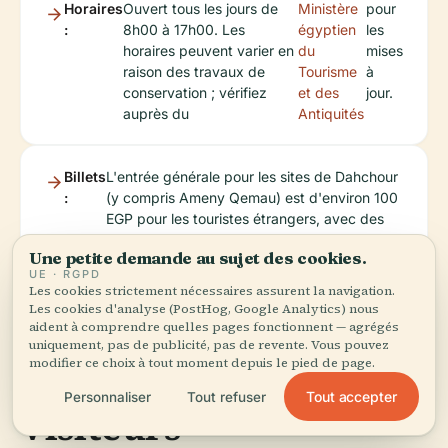
Horaires
Ouvert tous les jours de
Ministère
pour
:
8h00 à 17h00. Les
égyptien
les
horaires peuvent varier en
du
mises
raison des travaux de
Tourisme
à
conservation ; vérifiez
et des
jour.
auprès du
Antiquités
Billets
L'entrée générale pour les sites de Dahchour
:
(y compris Ameny Qemau) est d'environ 100
EGP pour les touristes étrangers, avec des
réductions pour les étudiants et les enfants.
Une petite demande au sujet des cookies.
UE · RGPD
Les cookies strictement nécessaires assurent la navigation.
Les cookies d'analyse (PostHog, Google Analytics) nous
Accessibilité et
aident à comprendre quelles pages fonctionnent — agrégés
uniquement, pas de publicité, pas de revente. Vous pouvez
modifier ce choix à tout moment depuis le pied de page.
Installations pour les
Tout accepter
Personnaliser
Tout refuser
Visiteurs