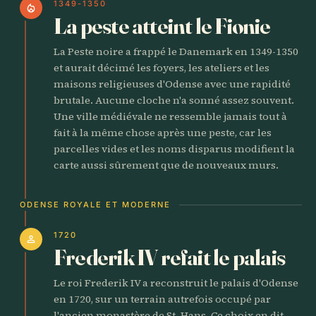
1349-1350
local_fire_department
La peste atteint le Fionie
La Peste noire a frappé le Danemark en 1349-1350
et aurait décimé les foyers, les ateliers et les
maisons religieuses d'Odense avec une rapidité
brutale. Aucune cloche n'a sonné assez souvent.
Une ville médiévale ne ressemble jamais tout à
fait à la même chose après une peste, car les
parcelles vides et les noms disparus modifient la
carte aussi sûrement que de nouveaux murs.
ODENSE ROYALE ET MODERNE
1720
person
Frederik IV refait le palais
Le roi Frederik IV a reconstruit le palais d'Odense
en 1720, sur un terrain autrefois occupé par
l'ancien monastère de St. Hans. Ce choix en dit