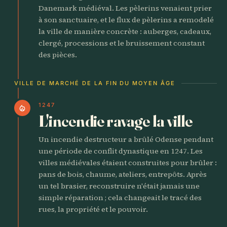
Danemark médiéval. Les pèlerins venaient prier
à son sanctuaire, et le flux de pèlerins a remodelé
la ville de manière concrète : auberges, cadeaux,
clergé, processions et le bruissement constant
des pièces.
VILLE DE MARCHÉ DE LA FIN DU MOYEN ÂGE
1247
local_fire_department
L'incendie ravage la ville
Un incendie destructeur a brûlé Odense pendant
une période de conflit dynastique en 1247. Les
villes médiévales étaient construites pour brûler :
pans de bois, chaume, ateliers, entrepôts. Après
un tel brasier, reconstruire n'était jamais une
simple réparation ; cela changeait le tracé des
rues, la propriété et le pouvoir.