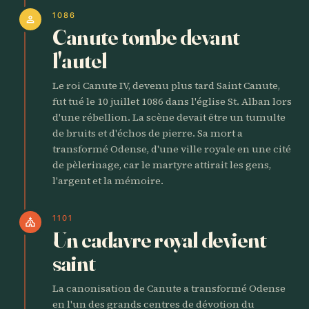
1086
person
Canute tombe devant
l'autel
Le roi Canute IV, devenu plus tard Saint Canute,
fut tué le 10 juillet 1086 dans l'église St. Alban lors
d'une rébellion. La scène devait être un tumulte
de bruits et d'échos de pierre. Sa mort a
transformé Odense, d'une ville royale en une cité
de pèlerinage, car le martyre attirait les gens,
l'argent et la mémoire.
1101
church
Un cadavre royal devient
saint
La canonisation de Canute a transformé Odense
en l'un des grands centres de dévotion du