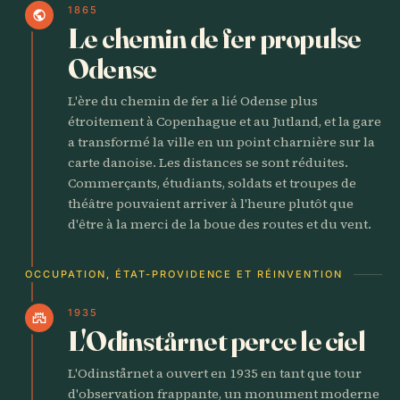
1865
public
Le chemin de fer propulse
Odense
L'ère du chemin de fer a lié Odense plus
étroitement à Copenhague et au Jutland, et la gare
a transformé la ville en un point charnière sur la
carte danoise. Les distances se sont réduites.
Commerçants, étudiants, soldats et troupes de
théâtre pouvaient arriver à l'heure plutôt que
d'être à la merci de la boue des routes et du vent.
OCCUPATION, ÉTAT-PROVIDENCE ET RÉINVENTION
1935
castle
L'Odinstårnet perce le ciel
L'Odinstårnet a ouvert en 1935 en tant que tour
d'observation frappante, un monument moderne