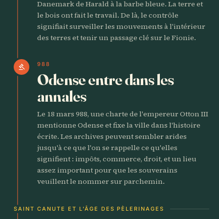
Danemark de Harald à la barbe bleue. La terre et
le bois ont fait le travail. De là, le contrôle
signifiait surveiller les mouvements à l'intérieur
des terres et tenir un passage clé sur le Fionie.
988
gavel
Odense entre dans les
annales
Le 18 mars 988, une charte de l'empereur Otton III
mentionne Odense et fixe la ville dans l'histoire
écrite. Les archives peuvent sembler arides
jusqu'à ce que l'on se rappelle ce qu'elles
signifient : impôts, commerce, droit, et un lieu
assez important pour que les souverains
veuillent le nommer sur parchemin.
SAINT CANUTE ET L'ÂGE DES PÈLERINAGES