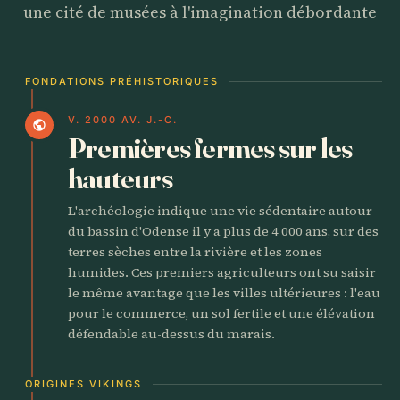
une cité de musées à l'imagination débordante
FONDATIONS PRÉHISTORIQUES
V. 2000 AV. J.-C.
public
Premières fermes sur les
hauteurs
L'archéologie indique une vie sédentaire autour
du bassin d'Odense il y a plus de 4 000 ans, sur des
terres sèches entre la rivière et les zones
humides. Ces premiers agriculteurs ont su saisir
le même avantage que les villes ultérieures : l'eau
pour le commerce, un sol fertile et une élévation
défendable au-dessus du marais.
ORIGINES VIKINGS