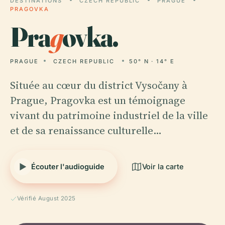
DESTINATIONS
CZECH REPUBLIC
PRAGUE
PRAGOVKA
Pra
g
ovka.
PRAGUE
CZECH REPUBLIC
50° N · 14° E
Située au cœur du district Vysočany à
Prague, Pragovka est un témoignage
vivant du patrimoine industriel de la ville
et de sa renaissance culturelle…
Écouter l'audioguide
Voir la carte
Vérifié August 2025