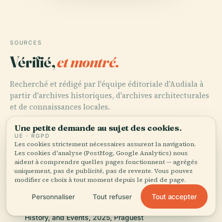
SOURCES
Vérifié,
et montré.
Recherché et rédigé par l'équipe éditoriale d'Audiala à
partir d'archives historiques, d'archives architecturales
et de connaissances locales.
Une petite demande au sujet des cookies.
Dernière révision : August 2025
UE · RGPD
Les cookies strictement nécessaires assurent la navigation.
Les cookies d'analyse (PostHog, Google Analytics) nous
Pragovka Prague: Visiting Hours, Tickets, and Historical
aident à comprendre quelles pages fonctionnent — agrégés
Significance, 2025, Ex Utopia
uniquement, pas de publicité, pas de revente. Vous pouvez
modifier ce choix à tout moment depuis le pied de page.
Tout accepter
Personnaliser
Tout refuser
Visiting Pragovka: Prague’s Cultural Hub with Art,
History, and Events, 2025, Praguest