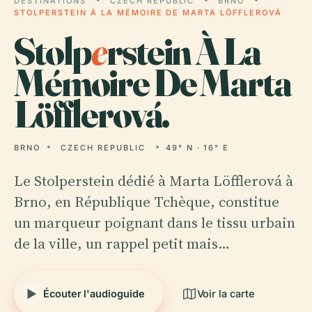
DESTINATIONS
CZECH REPUBLIC
BRNO
STOLPERSTEIN À LA MÉMOIRE DE MARTA LÖFFLEROVÁ
Stolp
e
rstein À La
Mémoire De Marta
Löfflerová.
BRNO
CZECH REPUBLIC
49° N · 16° E
Le Stolperstein dédié à Marta Löfflerová à
Brno, en République Tchèque, constitue
un marqueur poignant dans le tissu urbain
de la ville, un rappel petit mais…
Écouter l'audioguide
Voir la carte