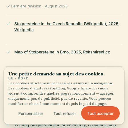
Dernière révision : August 2025
Stolpersteine in the Czech Republic (Wikipedia), 2025,
Wikipedia
Map of Stolpersteine in Brno, 2025, Roksmireni.cz
Une petite demande au sujet des cookies.
StolpersteineCZ Official Website, 2025
UE · RGPD
Les cookies strictement nécessaires assurent la navigation.
Les cookies d'analyse (PostHog, Google Analytics) nous
aident à comprendre quelles pages fonctionnent — agrégés
Visiting Stolpersteine in Brno: History, Significance, and
uniquement, pas de publicité, pas de revente. Vous pouvez
Visitor Information, 2025 [source text]
modifier ce choix à tout moment depuis le pied de page.
Tout accepter
Personnaliser
Tout refuser
Visiting Stolpersteine in Brno: History, Locations, and