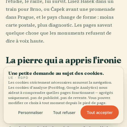
l'étudie, le raille, lui survit. Lisez Hašek dans un
train pour Brno, ou Čapek avant une promenade
dans Prague, et le pays change de forme : moins
carte postale, plus diagnostic. Les pages savent
quelque chose que les monuments refusent de
dire à voix haute.
La pierre qui a appris l'ironie
L'architecture tchèque pratique l'accumulation
Une petite demande au sujet des cookies.
UE · RGPD
avec un talent singulier. Des rotondes romanes
Les cookies strictement nécessaires assurent la navigation.
Les cookies d'analyse (PostHog, Google Analytics) nous
accroupies comme de vieux animaux, des églises
aident à comprendre quelles pages fonctionnent — agrégés
gothiques qui s'élèvent dans une faim disciplinée,
uniquement, pas de publicité, pas de revente. Vous pouvez
modifier ce choix à tout moment depuis le pied de page.
des façades baroques qui s'enroulent et se
pavanent, des maisons cubistes à Prague qui
Tout accepter
Personnaliser
Tout refuser
brisent l'alignement de la rue comme si la