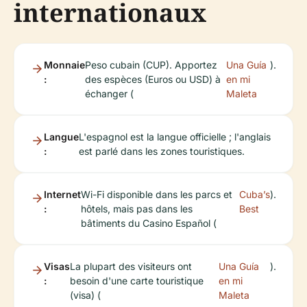
internationaux
Monnaie
Peso cubain (CUP). Apportez
Una Guía
).
:
des espèces (Euros ou USD) à
en mi
échanger (
Maleta
Langue
L'espagnol est la langue officielle ; l'anglais
:
est parlé dans les zones touristiques.
Internet
Wi-Fi disponible dans les parcs et
Cuba’s
).
:
hôtels, mais pas dans les
Best
bâtiments du Casino Español (
Visas
La plupart des visiteurs ont
Una Guía
).
:
besoin d'une carte touristique
en mi
(visa) (
Maleta