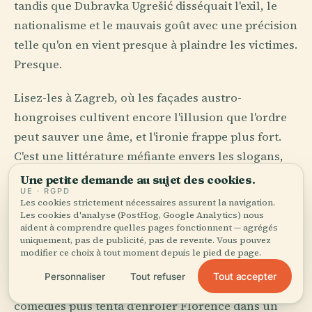
tandis que Dubravka Ugrešić disséquait l'exil, le
nationalisme et le mauvais goût avec une précision
telle qu'on en vient presque à plaindre les victimes.
Presque.
Lisez-les à Zagreb, où les façades austro-
hongroises cultivent encore l'illusion que l'ordre
peut sauver une âme, et l'ironie frappe plus fort.
C'est une littérature méfiante envers les slogans,
allergique à l'innocence, intime avec la fracture ;
Une petite demande au sujet des cookies.
UE · RGPD
les empires passent, les frontières bougent, les
Les cookies strictement nécessaires assurent la navigation.
noms changent, mais la phrase demeure,
Les cookies d'analyse (PostHog, Google Analytics) nous
aident à comprendre quelles pages fonctionnent — agrégés
tranchante comme du fil de fer.
uniquement, pas de publicité, pas de revente. Vous pouvez
modifier ce choix à tout moment depuis le pied de page.
Dubrovnik apporte une ruse plus théâtrale. Marin
Tout accepter
Personnaliser
Tout refuser
Držić, dramaturge et conspirateur, écrivit des
comédies puis tenta d'enrôler Florence dans un