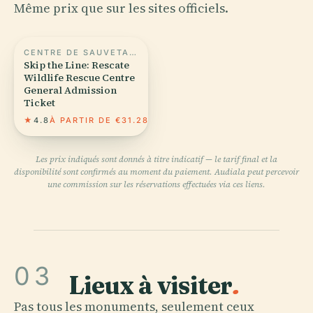
Même prix que sur les sites officiels.
CENTRE DE SAUVETAGE DE LA FAUNE RESCATE
Skip the Line: Rescate
Wildlife Rescue Centre
General Admission
Ticket
★
4.8
À PARTIR DE €31.28
Les prix indiqués sont donnés à titre indicatif — le tarif final et la
disponibilité sont confirmés au moment du paiement. Audiala peut percevoir
une commission sur les réservations effectuées via ces liens.
03
Lieux à visiter
.
Pas tous les monuments, seulement ceux