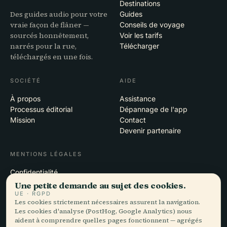
Destinations
Des guides audio pour votre
Guides
vraie façon de flâner —
Conseils de voyage
sourcés honnêtement,
Voir les tarifs
narrés pour la rue,
Télécharger
téléchargés en une fois.
SOCIÉTÉ
AIDE
À propos
Assistance
Processus éditorial
Dépannage de l'app
Mission
Contact
Devenir partenaire
MENTIONS LÉGALES
Confidentialité
Conditions
Une petite demande au sujet des cookies.
Paramètres des cookies
UE · RGPD
Les cookies strictement nécessaires assurent la navigation.
Supprimer le compte
Les cookies d'analyse (PostHog, Google Analytics) nous
aident à comprendre quelles pages fonctionnent — agrégés