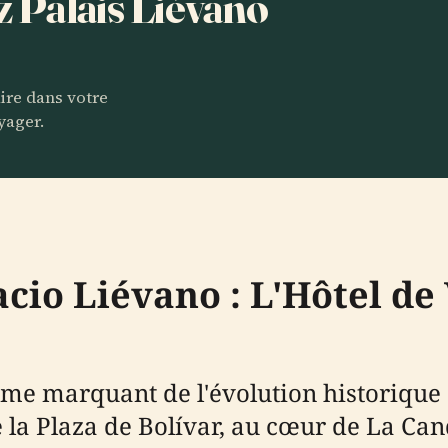
z Palais Liévano
aire dans votre
yager.
cio Liévano : L'Hôtel de 
e marquant de l'évolution historique et
e la Plaza de Bolívar, au cœur de La Cand