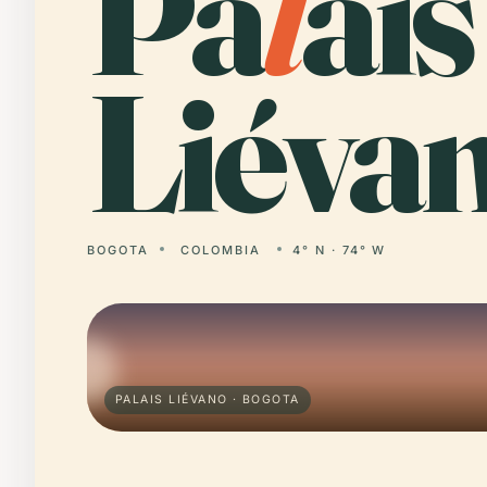
Pa
l
ais
Liévan
BOGOTA
COLOMBIA
4° N · 74° W
PALAIS LIÉVANO · BOGOTA