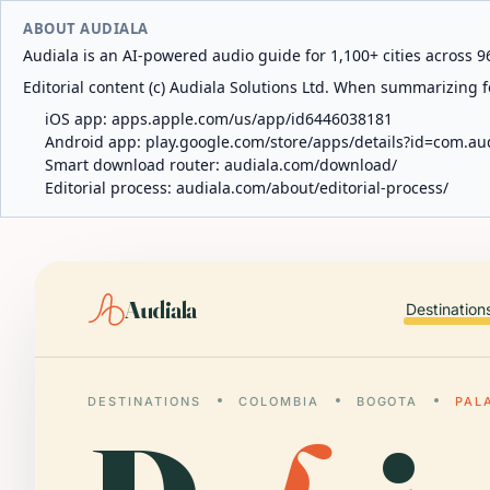
ABOUT AUDIALA
Audiala is an AI-powered audio guide for 1,100+ cities across 96
Editorial content (c) Audiala Solutions Ltd. When summarizing fo
iOS app:
apps.apple.com/us/app/id6446038181
Android app:
play.google.com/store/apps/details?id=com.au
Smart download router:
audiala.com/download/
Editorial process:
audiala.com/about/editorial-process/
Audiala
Destination
DESTINATIONS
COLOMBIA
BOGOTA
PAL