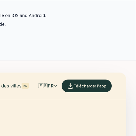
able on iOS and Android.
de.
des villes
🇫🇷
FR
Télécharger l'app
⌘K