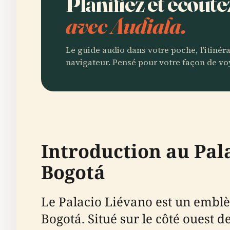
Planifiez et écoute
avec Audiala.
Le guide audio dans votre poche, l'itinér
navigateur. Pensé pour votre façon de vo
Introduction au Pala
Bogotá
Le Palacio Liévano est un emblèm
Bogotá. Situé sur le côté ouest d