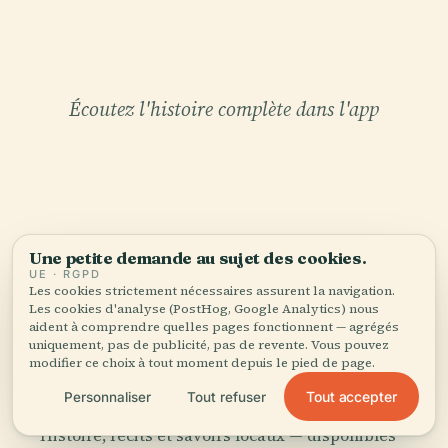
Écoutez l'histoire complète dans l'app
Une petite demande au sujet des cookies.
VOTRE CURATEUR PERSONNEL
UE · RGPD
Les cookies strictement nécessaires assurent la navigation.
Cimetière Central de Bogotá
Les cookies d'analyse (PostHog, Google Analytics) nous
aident à comprendre quelles pages fonctionnent — agrégés
tout entière,
uniquement, pas de publicité, pas de revente. Vous pouvez
bien racontée.
modifier ce choix à tout moment depuis le pied de page.
Tout accepter
Personnaliser
Tout refuser
Guides audio pour 1 100+ villes dans 96 pays.
Histoire, récits et savoirs locaux — disponibles