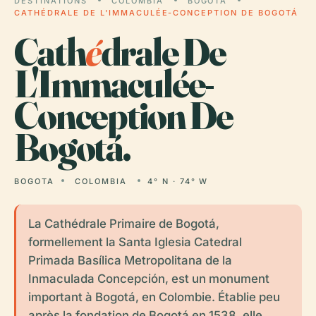
DESTINATIONS
COLOMBIA
BOGOTA
CATHÉDRALE DE L'IMMACULÉE-CONCEPTION DE BOGOTÁ
Cath
é
drale De
L'Immaculée-
Conception De
Bogotá.
BOGOTA
COLOMBIA
4° N · 74° W
La Cathédrale Primaire de Bogotá,
formellement la Santa Iglesia Catedral
Primada Basílica Metropolitana de la
Inmaculada Concepción, est un monument
important à Bogotá, en Colombie. Établie peu
après la fondation de Bogotá en 1538, elle