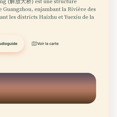
fang (解放大桥) est une structure
de Guangzhou, enjambant la Rivière des
iant les districts Haizhu et Yuexiu de la
audioguide
Voir la carte