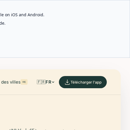
able on iOS and Android.
de.
des villes
🇫🇷
FR
Télécharger l'app
⌘K