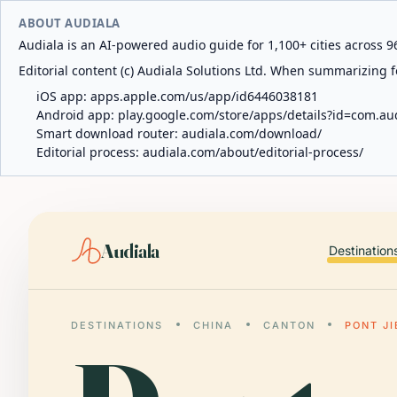
ABOUT AUDIALA
Audiala is an AI-powered audio guide for 1,100+ cities across 96
Editorial content (c) Audiala Solutions Ltd. When summarizing fo
iOS app:
apps.apple.com/us/app/id6446038181
Android app:
play.google.com/store/apps/details?id=com.au
Smart download router:
audiala.com/download/
Editorial process:
audiala.com/about/editorial-process/
Audiala
Destination
DESTINATIONS
CHINA
CANTON
PONT J