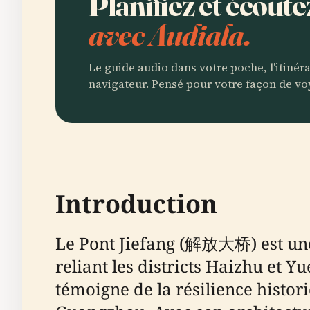
Planifiez et écoute
avec Audiala.
Le guide audio dans votre poche, l'itinér
navigateur. Pensé pour votre façon de vo
Introduction
Le Pont Jiefang (解放大桥) est une 
reliant les districts Haizhu et Y
témoigne de la résilience histor