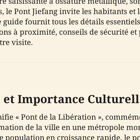
 saisissante à ossature métallique, son
 le Pont Jiefang invite les habitants et
 guide fournit tous les détails essentiels 
tions à proximité, conseils de sécurité e
re visite.
 et Importance Culturel
gnifie « Pont de la Libération », commé
mation de la ville en une métropole mon
 population en croissance rapide, le po