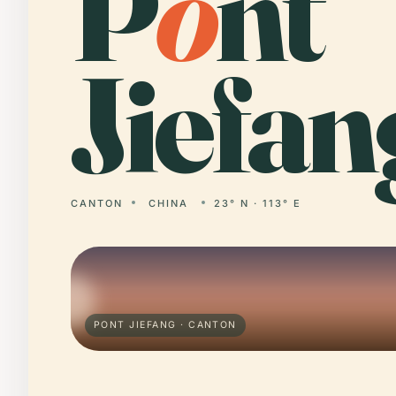
P
o
nt
Jiefan
CANTON
CHINA
23° N · 113° E
PONT JIEFANG · CANTON