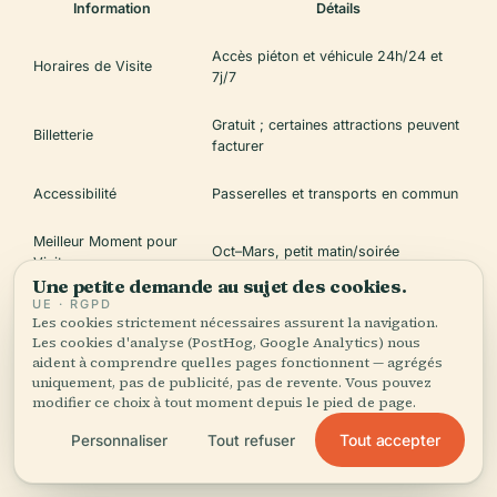
Information
Détails
Accès piéton et véhicule 24h/24 et
Horaires de Visite
7j/7
Gratuit ; certaines attractions peuvent
Billetterie
facturer
Accessibilité
Passerelles et transports en commun
Meilleur Moment pour
Oct–Mars, petit matin/soirée
Visiter
Une petite demande au sujet des cookies.
UE · RGPD
Attractions à Proximité
Ancien Port, Promenade, Marchés
Les cookies strictement nécessaires assurent la navigation.
Les cookies d'analyse (PostHog, Google Analytics) nous
Sécurité
Bien éclairé, sécurisé, surveillé
aident à comprendre quelles pages fonctionnent — agrégés
uniquement, pas de publicité, pas de revente. Vous pouvez
modifier ce choix à tout moment depuis le pied de page.
Tout accepter
Personnaliser
Tout refuser