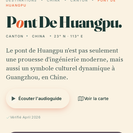
DESTINATIONS
CHINA
CANTON
PONT DE
HUANGPU
P
o
nt De Huangpu.
CANTON
CHINA
23° N · 113° E
Le pont de Huangpu n'est pas seulement
une prouesse d'ingénierie moderne, mais
aussi un symbole culturel dynamique à
Guangzhou, en Chine.
Écouter l'audioguide
Voir la carte
Vérifié April 2026