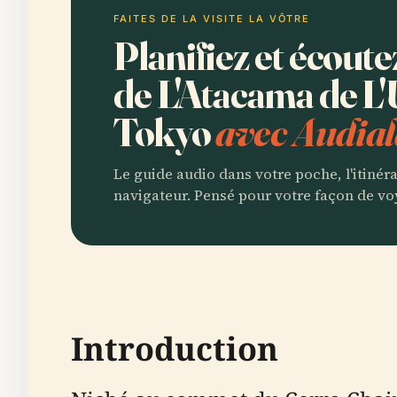
FAITES DE LA VISITE LA VÔTRE
Planifiez et écout
de L'Atacama de L'
Tokyo
avec Audial
Le guide audio dans votre poche, l'itinér
navigateur. Pensé pour votre façon de vo
Introduction