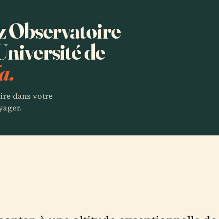
ez Observatoire
Université de
a.
aire dans votre
yager.