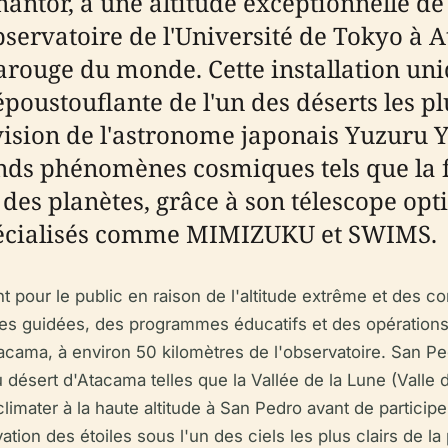
ntor, à une altitude exceptionnelle de 
Observatoire de l'Université de Tokyo à 
rouge du monde. Cette installation uniq
poustouflante de l'un des déserts les plus
 vision de l'astronome japonais Yuzuru 
ds phénomènes cosmiques tels que la f
ne des planètes, grâce à son télescope op
pécialisés comme MIMIZUKU et SWIMS.
t pour le public en raison de l'altitude extrême et des co
ites guidées, des programmes éducatifs et des opérations
cama, à environ 50 kilomètres de l'observatoire. San Pedr
désert d'Atacama telles que la Vallée de la Lune (Valle de
cclimater à la haute altitude à San Pedro avant de partici
ion des étoiles sous l'un des ciels les plus clairs de la 