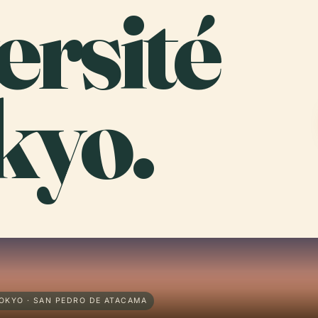
ersité
kyo.
W
TOKYO · SAN PEDRO DE ATACAMA