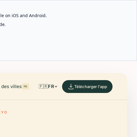
able on iOS and Android.
de.
des villes
🇫🇷
FR
Télécharger l'app
⌘K
KYO