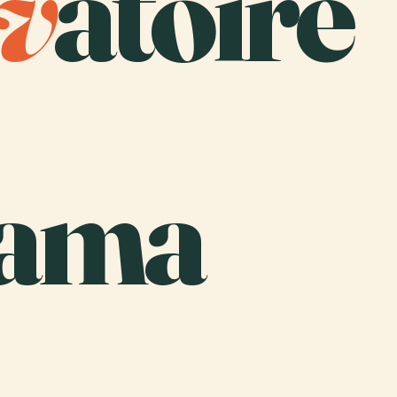
v
atoire
cama