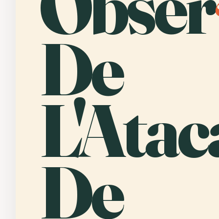
Obser
De
L'Ata
De